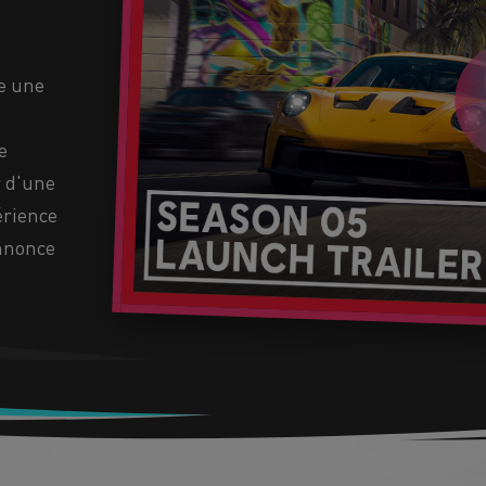
te une
e
r d'une
érience
nnonce