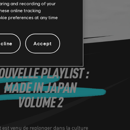
haring and recording of your
hese online tracking
ookie preferences at any time
cline
Accept
OUVELLE PLAYLIST :
MADE IN JAPAN
VOLUME 2
est venu de replonger dans la culture