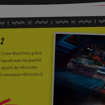
 2
e Crew Motorfest grâce
 Squad avec sa playlist
s ajouts de véhicules
20 nouveaux véhicules à