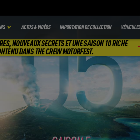
ONS
ACTUS & VIDÉOS
IMPORTATION DE COLLECTION
VÉHICULE
RES, NOUVEAUX SECRETS ET UNE SAISON 10 RICHE
ONTENU DANS THE CREW MOTORFEST.