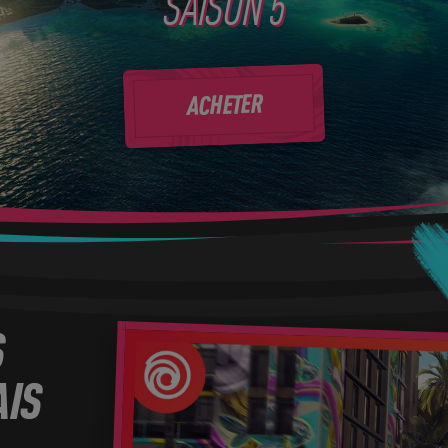
SAISON 5
ACHETER
S
AIS