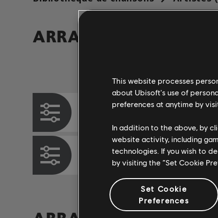
ARRANGEMENTS VÉRI
Instrument / Type d'arr.
This website processes persona
about Ubisoft's use of persona
preferences at anytime by visi
Accords basse
In addition to the above, by c
website activity, including ga
technologies. If you wish to d
Arrangement accords
by visiting the “Set Cookie Pr
Set Cookie
Preferences