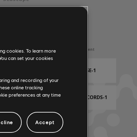
Nom d'arrangement
ing cookies. To learn more
 You can set your cookies
ACCORDS BASSE-1
haring and recording of your
hese online tracking
ookie preferences at any time
ARRANGEMENT ACCORDS-1
cline
Accept