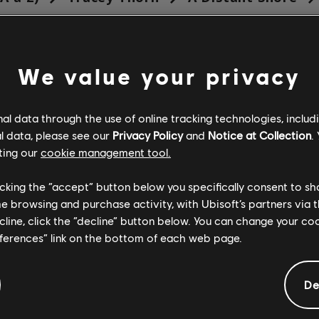
FIÉS
We value your privacy
Vérifié
Créateur
l data through the use of online tracking technologies, includ
l data, please see our
Privacy Policy
and
Notice at Collection
.
ting our
cookie management tool.
ARCHI
licking the “accept” button below you specifically consent to s
me browsing and purchase activity, with Ubisoft’s partners via t
ecline, click the “decline” button below. You can change your c
ARCHI
eferences” link on the bottom of each web page.
De