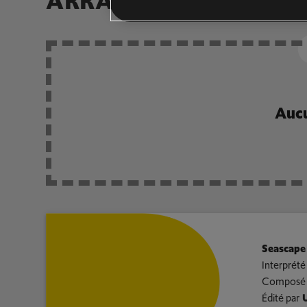
ARRANGEMENTS DE 
Aucu
Seascape
Interprété
Composé 
Édité par
U