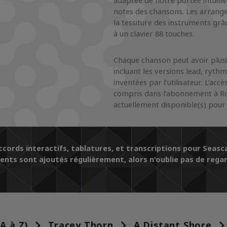
adaptée de notre portée intuitiv
notes des chansons. Les arrang
la tessiture des instruments grâc
à un clavier 88 touches.
Chaque chanson peut avoir plusi
incluant les versions lead, rythm
inventées par l’utilisateur. L’ac
compris dans l’abonnement à Ro
actuellement disponible(s) pour 
cords interactifs, tablatures, et transcriptions pour Seasca
ts sont ajoutés régulièrement, alors n'oublie pas de regar
(A à Z)
Tracey Thorn
A Distant Shore