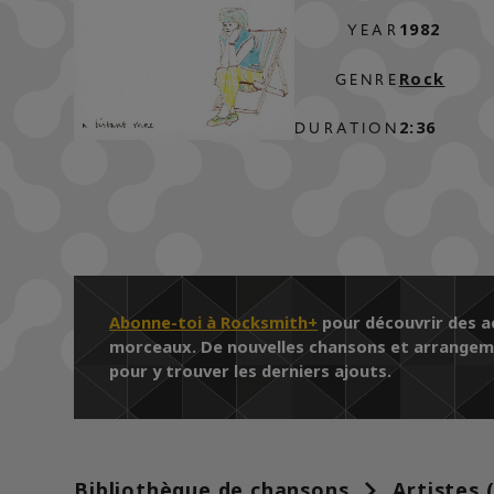
1982
YEAR
Rock
GENRE
2:36
DURATION
Abonne-toi à Rocksmith+
pour découvrir des ac
morceaux. De nouvelles chansons et arrangemen
pour y trouver les derniers ajouts.
Bibliothèque de chansons
Artistes 