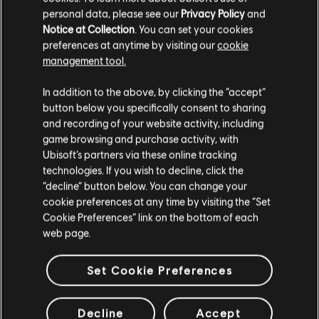
personal data, please see our
Privacy Policy
and
ARRANGEMENTS
Notice at Collection
. You can set your cookies
VÉRIFIÉS
preferences at anytime by visiting our
cookie
management tool.
In addition to the above, by clicking the “accept”
button below you specifically consent to sharing
Instrument / Type d'arr.
Vérifié
Créateur
N
and recording of your website activity, including
game browsing and purchase activity, with
R+ Team
Ubisoft’s partners via these online tracking
Arrangement accords
technologies. If you wish to decline, click the
& ARCHI
“decline” button below. You can change your
cookie preferences at any time by visiting the “Set
Cookie Preferences” link on the bottom of each
Accords basse
ARCHI
web page.
Set Cookie Preferences
ARRANGEMENTS DE LA
Decline
Accept