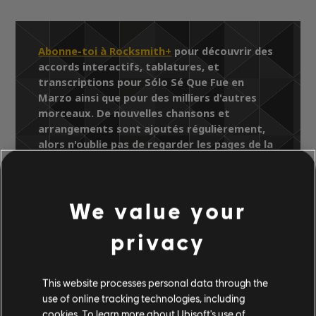
Abonne-toi à Rocksmith+
pour découvrir des
accords interactifs, tablatures, et
transcriptions pour Sólo Sé Que Fue en
Marzo ainsi que pour des milliers d'autres
morceaux. De nouvelles chansons et
arrangements sont ajoutés régulièrement,
alors n'oublie pas de regarder les pages de la
Bibliothèque de chansons pour y trouver les
derniers ajouts.
We value your
privacy
Bibliothèque de chansons
Artistes (A à Z)
Juan Gabriel
This website processes personal data through the
Juan Gabriel
Sólo Sé Que Fue en Marzo
use of online tracking technologies, including
cookies. To learn more about Ubisoft's use of