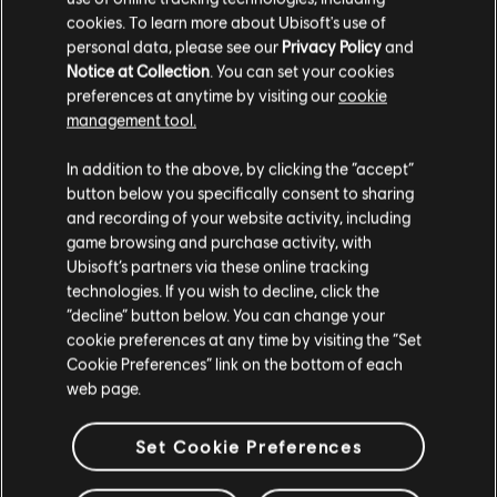
Rockin' Little Christmas
cookies. To learn more about Ubisoft's use of
personal data, please see our
Privacy Policy
and
Notice at Collection
. You can set your cookies
ARRANGEMENTS
preferences at anytime by visiting our
cookie
VÉRIFIÉS
management tool.
In addition to the above, by clicking the “accept”
button below you specifically consent to sharing
and recording of your website activity, including
Instrument / Type d'arr.
Vérifié
Créateur
N
game browsing and purchase activity, with
Ubisoft’s partners via these online tracking
technologies. If you wish to decline, click the
R+ Team
Arrangement accords
“decline” button below. You can change your
& ARCHI
cookie preferences at any time by visiting the “Set
Cookie Preferences” link on the bottom of each
web page.
Accords basse
ARCHI
Set Cookie Preferences