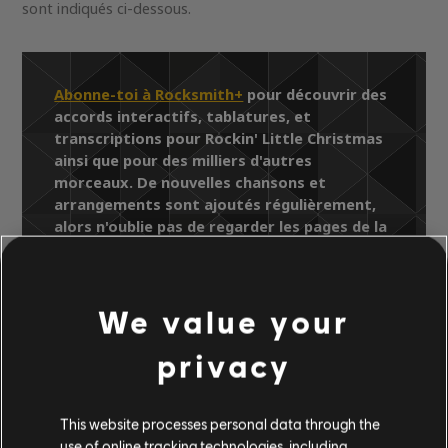
sont indiqués ci-dessous.
Abonne-toi à Rocksmith+
pour découvrir des
accords interactifs, tablatures, et
transcriptions pour Rockin' Little Christmas
ainsi que pour des milliers d'autres
morceaux. De nouvelles chansons et
arrangements sont ajoutés régulièrement,
alors n'oublie pas de regarder les pages de la
Bibliothèque de chansons pour y trouver les
derniers ajouts.
We value your
privacy
Bibliothèque de chansons
Artistes (A à Z)
Brooks & Dunn
This website processes personal data through the
It Won't Be Christmas Without You
use of online tracking technologies, including