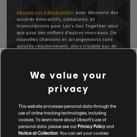
Abonne-toi à Rocksmith+
pour découvrir des
accords interactifs, tablatures, et
transcriptions pour Let's Get Together ainsi
que pour des milliers d'autres morceaux. De
nouvelles chansons et arrangements sont
ajoutés régulièrement, alors n'oublie pas de
regarder les pages de la Bibliothèque de
chansons pour y trouver les derniers ajouts.
We value your
privacy
Bibliothèque de chansons
Artistes (A à Z)
Skeeter Davis
This website processes personal data through the
A Place in the Country
use of online tracking technologies, including
Let's Get Together
cookies. To learn more about Ubisoft's use of
personal data, please see our
Privacy Policy
and
Notice at Collection
. You can set your cookies