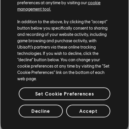
ARRANGEMENTS
preferences at anytime by visiting our
cookie
VÉRIFIÉS
management tool.
In addition to the above, by clicking the “accept”
button below you specifically consent to sharing
and recording of your website activity, including
Instrument / Type d'arr.
Vérifié
Créateur
N
game browsing and purchase activity, with
Ubisoft’s partners via these online tracking
technologies. If you wish to decline, click the
R+ Team
Arrangement accords
“decline” button below. You can change your
& ARCHI
cookie preferences at any time by visiting the “Set
Cookie Preferences” link on the bottom of each
web page.
Accords basse
ARCHI
Set Cookie Preferences
Decline
Accept
ARRANGEMENTS DE LA