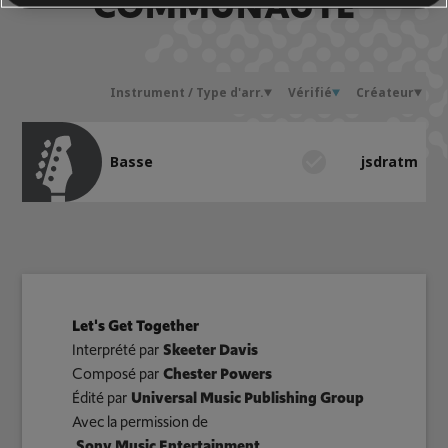
COMMUNAUTÉ
Instrument / Type d'arr.
Vérifié
Créateur
N
Basse
jsdratm
Let's Get Together
Interprété par
Skeeter Davis
Composé par
Chester Powers
Édité par
Universal Music Publishing Group
Avec la permission de
Sony Music Entertainment