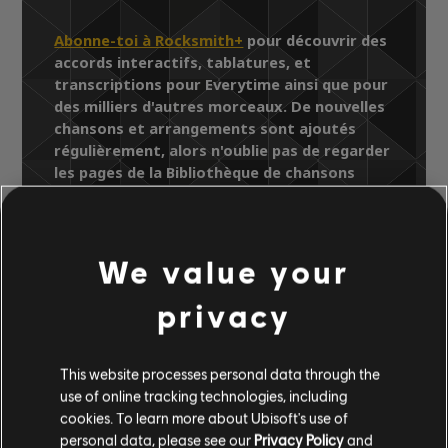
Abonne-toi à Rocksmith+
pour découvrir des
accords interactifs, tablatures, et
transcriptions pour Everytime ainsi que pour
des milliers d'autres morceaux. De nouvelles
chansons et arrangements sont ajoutés
régulièrement, alors n'oublie pas de regarder
les pages de la Bibliothèque de chansons
pour y trouver les derniers ajouts.
We value your
Bibliothèque de chansons
privacy
Artistes (A à Z)
Jimmy LaFave
Austin Skyline
Everytime
This website processes personal data through the
use of online tracking technologies, including
ARRANGEMENTS
cookies. To learn more about Ubisoft's use of
personal data, please see our
Privacy Policy
and