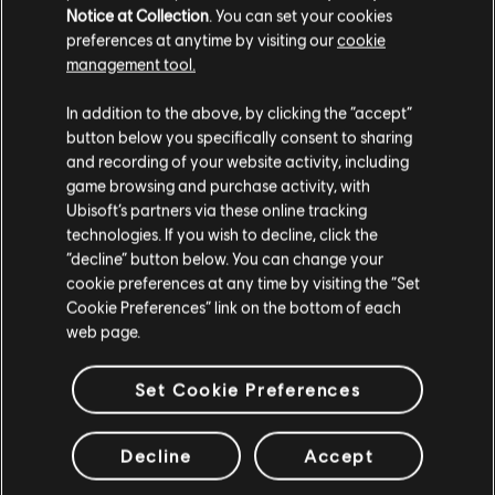
VÉRIFIÉS
Notice at Collection
. You can set your cookies
preferences at anytime by visiting our
cookie
management tool.
In addition to the above, by clicking the “accept”
Instrument / Type d'arr.
Vérifié
Créateur
N
button below you specifically consent to sharing
and recording of your website activity, including
R+ Team
game browsing and purchase activity, with
Arrangement accords
& ARCHI
Ubisoft’s partners via these online tracking
technologies. If you wish to decline, click the
“decline” button below. You can change your
cookie preferences at any time by visiting the “Set
Accords basse
ARCHI
Cookie Preferences” link on the bottom of each
web page.
Set Cookie Preferences
ARRANGEMENTS DE LA
Decline
Accept
COMMUNAUTÉ