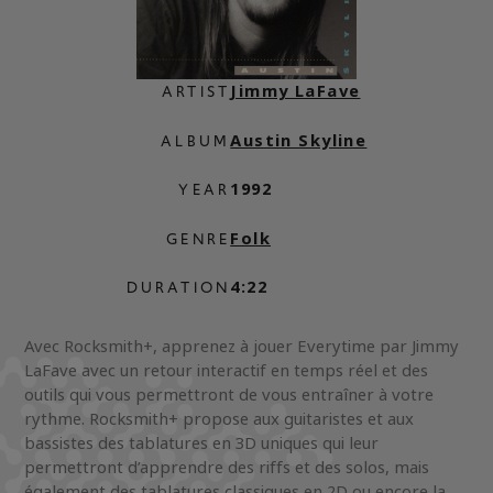
Jimmy LaFave
ARTIST
Austin Skyline
ALBUM
1992
YEAR
Folk
GENRE
4:22
DURATION
Avec Rocksmith+, apprenez à jouer Everytime par Jimmy
LaFave avec un retour interactif en temps réel et des
outils qui vous permettront de vous entraîner à votre
rythme. Rocksmith+ propose aux guitaristes et aux
bassistes des tablatures en 3D uniques qui leur
permettront d’apprendre des riffs et des solos, mais
également des tablatures classiques en 2D ou encore la