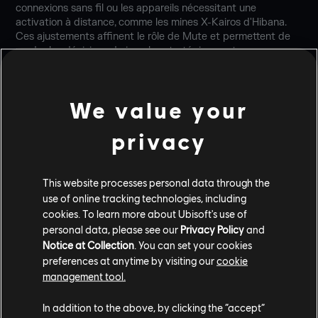
connexions sans fil ou les appareils nécessitant une
activation à distance, comme les mines X-Kairos d'Hibana.
Ces ajustements affinent le rôle de Mute et permettent de
rendre les décisions de jeu plus stratégiques et
contextuelles face aux dispositifs des assaillants.
ARUNI
We value your
privacy
Les Portails Surya d'Aruni peuvent désormais être
désactivés instantanément par les grenades à percussion
IEM ou le Brouilleur D.D.E de Thatcher, et restent inactifs
jusqu'à leur réactivation.
This website processes personal data through the
use of online tracking technologies, including
CASTLE
cookies. To learn more about Ubisoft's use of
personal data, please see our
Privacy Policy
and
Notice at Collection
. You can set your cookies
Les Panneaux de blindage de Castle peuvent désormais être
preferences at anytime by visiting our
cookie
électrifiés par toute source d'électricité, ce qui renforce son
management tool.
rôle actuel de soutien défensif anti-intrusion et offre aux
assaillants de nouvelles opportunités tactiques pour aborder
les sites.
In addition to the above, by clicking the “accept”