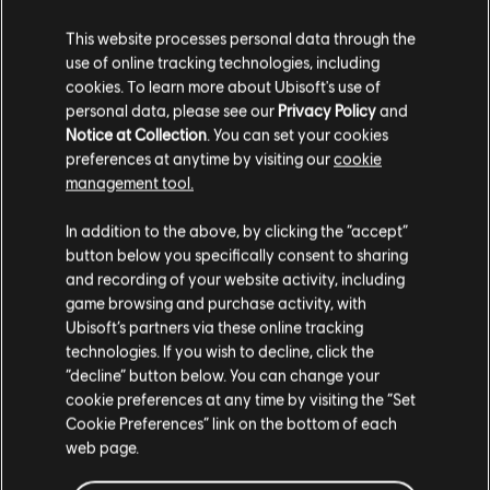
joueurs de se déplacer si l'angle mort de la manette est
de 45 ou plus.
This website processes personal data through the
use of online tracking technologies, including
Corrigé - L'icône Maintenir la touche n'apparaît pas
cookies. To learn more about Ubisoft's use of
lorsqu'une action Maintenir est disponible.
personal data, please see our
Privacy Policy
and
Notice at Collection
. You can set your cookies
preferences at anytime by visiting our
cookie
Rejoignez-nous sur
X
,
Instagram
,
Reddit
,
Discord
,
Facebook
,
management tool.
WhatsApp
,
TikTok
et
YouTube
.
In addition to the above, by clicking the “accept”
Vous avez trouvé un bug ? Signalez-le sur
R6Fix
.
button below you specifically consent to sharing
and recording of your website activity, including
game browsing and purchase activity, with
Ubisoft’s partners via these online tracking
technologies. If you wish to decline, click the
“decline” button below. You can change your
cookie preferences at any time by visiting the “Set
Cookie Preferences” link on the bottom of each
web page.
RETOUR