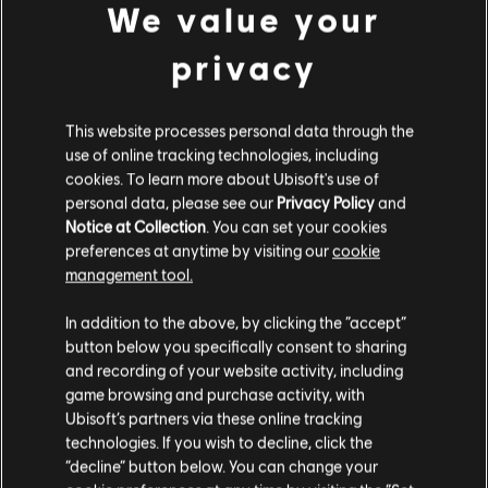
2e Escalier de service sont repérés par les assaillants et
We value your
reçoivent le message "Vous avez été repéré" sur la
carte Villa.
privacy
CORRIGÉ – Les explosifs ne suffisent parfois pas à
détruire le sol dans 1er Salle de bain principale sur la
carte Villa.
This website processes personal data through the
CORRIGÉ – Le désamorceur se coince parfois après la
use of online tracking technologies, including
destruction du sol dans 1er Accueil sur la carte
Consulat, ou s'il est lâché entre le générateur et la barre
cookies. To learn more about Ubisoft's use of
en métal dans Ext. Point de déploiement ouest sur la
personal data, please see our
Privacy Policy
and
carte Stade.
Notice at Collection
. You can set your cookies
CORRIGÉ – Les joueurs peuvent dépasser les limites de
preferences at anytime by visiting our
cookie
la carte après avoir escaladé les unités de ventilation et
management tool.
être tombés dans Ext. Escaliers de ventilation, ou
lorsqu'ils descendent rapidement en rappel d'un arbre
In addition to the above, by clicking the “accept”
spécifique sur la carte Gratte-ciel.
button below you specifically consent to sharing
CORRIGÉ – Il est impossible de marquer par un ping les
and recording of your website activity, including
grilles au-dessus du climatiseur du deuxième étage,
game browsing and purchase activity, with
dans le Salon-fumoir sur la carte Café Dostoyevsky.
CORRIGÉ – Le sprint Remah d'Oryx peut pousser les
Ubisoft’s partners via these online tracking
assaillants à travers la vitre transparente pare-balles
technologies. If you wish to decline, click the
dans RDC Hall principal sur la carte Stade.
“decline” button below. You can change your
CORRIGÉ – Les balles peuvent traverser le tonneau