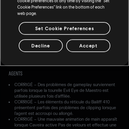
cookie preferences at any time by visiting the “Set
bleu situé dans 2e Entrepôt du tracteur sur la carte
Cookie Preferences” link on the bottom of each
Base d'Hereford.
web page.
CORRIGÉ – Dans certaines circonstances, les agents
peuvent flotter au-dessus du sol dans Ext. Entrée
principale sur la carte Banque.
Set Cookie Preferences
CORRIGÉ – Dans Chambre des enfants sur la carte
Base d'Hereford, l'objectif présente un problème de
clipping avec les meubles environnants en mode
Decline
Accept
Sécurisation de zone.
CORRIGÉ – Les agents apparaissent parfois dos à la
maison dans Ext. Rue latérale sur la carte Maison.
AGENTS
CORRIGÉ – Des problèmes de gameplay surviennent
parfois lorsque la tourelle Evil Eye de Maestro est
utilisée plusieurs fois d'affilée.
CORRIGÉ – Les éléments du réticule du Bailiff 410
présentent parfois des problèmes de clipping lorsque
l'agent est accroupi ou allongé.
CORRIGÉ – Une mauvaise animation de main apparaît
lorsque Caveira active Pas de velours et effectue une