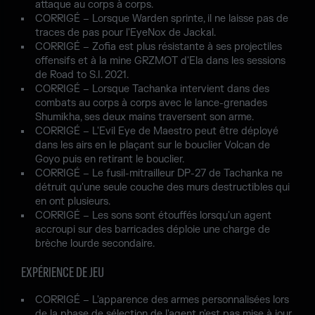
attaque au corps à corps.
CORRIGÉ – Lorsque Warden sprinte, il ne laisse pas de
traces de pas pour l'EyeNox de Jackal.
CORRIGÉ – Zofia est plus résistante à ses projectiles
offensifs et à la mine GRZMOT d'Ela dans les sessions
de Road to S.I. 2021.
CORRIGÉ – Lorsque Tachanka intervient dans des
combats au corps à corps avec le lance-grenades
Shumikha, ses deux mains traversent son arme.
CORRIGÉ – L'Evil Eye de Maestro peut être déployé
dans les airs en le plaçant sur le bouclier Volcan de
Goyo puis en retirant le bouclier.
CORRIGÉ – Le fusil-mitrailleur DP-27 de Tachanka ne
détruit qu'une seule couche des murs destructibles qui
en ont plusieurs.
CORRIGÉ – Les sons sont étouffés lorsqu'un agent
accroupi sur des barricades déploie une charge de
brèche lourde secondaire.
EXPÉRIENCE DE JEU
CORRIGÉ – L'apparence des armes personnalisées lors
de la phase de sélection de l'agent n'est pas mise à jour