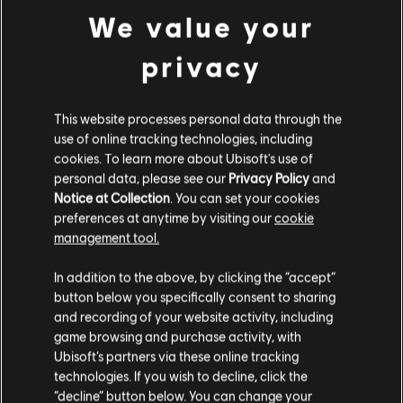
We value your
CORRIGÉ - Divers problèmes de danse de la victoire pour
plusieurs agents.
privacy
CORRIGÉ - Divers problèmes avec la Barrière Kiba
d'Azami.
This website processes personal data through the
CORRIGÉ - Divers problèmes d'effets visuels sur les armes.
use of online tracking technologies, including
cookies. To learn more about Ubisoft's use of
CORRIGÉ - Divers problèmes d'effets visuels sur les
personal data, please see our
Privacy Policy
and
agents et les dispositifs.
Notice at Collection
. You can set your cookies
preferences at anytime by visiting our
cookie
management tool.
EXPÉRIENCE DE JEU
In addition to the above, by clicking the “accept”
button below you specifically consent to sharing
CORRIGÉ - Le suffixe du surnom d'un joueur ne se charge
and recording of your website activity, including
pas correctement s'il redémarre le jeu en se reconnectant
à un match.
game browsing and purchase activity, with
Ubisoft’s partners via these online tracking
CORRIGÉ - De mauvais audios sont déclenchés lorsque les
technologies. If you wish to decline, click the
agents sont touchés par un tir allié.
“decline” button below. You can change your