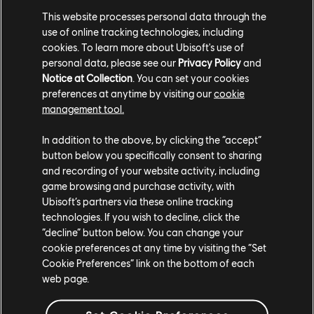
This website processes personal data through the
use of online tracking technologies, including
cookies. To learn more about Ubisoft's use of
Libérez les dragons !
personal data, please see our
Privacy Policy
and
Notice at Collection
. You can set your cookies
Déchainez la fureur enflammée des cieux dans Hungry
preferences at anytime by visiting our
cookie
Dragon, un jeu d'action-arcade amusant et frénétique où
management tool.
tout et tous sont au menu!
In addition to the above, by clicking the “accept”
button below you specifically consent to sharing
and recording of your website activity, including
game browsing and purchase activity, with
Ubisoft’s partners via these online tracking
technologies. If you wish to decline, click the
“decline” button below. You can change your
cookie preferences at any time by visiting the “Set
Cookie Preferences” link on the bottom of each
web page.
Médias