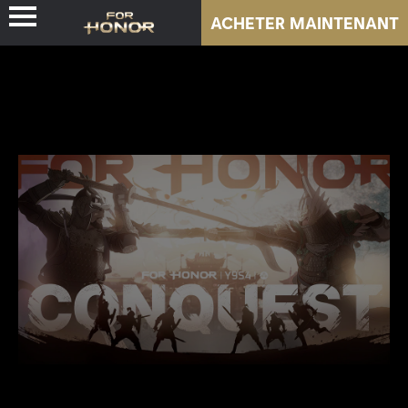
ACHETER MAINTENANT
ACTUS
HÉROS
PASS
NOUVELLE SAISON
RESSOURCES