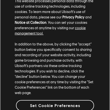
This website processes personal data through the
use of online tracking technologies, including
cookies. To learn more about Ubisoft's use of
personal data, please see our
Privacy Policy
and
Notice at Collection
. You can set your cookies
Dominion pour débutants : apprendre l'art de la guerre
preferences at anytime by visiting our
cookie
plus en douceur
management tool.
Dès le 4 décembre, le Dominion pour débutants sera
jouable pendant 2 semaines, jusqu'au 18 décembre. Ce
In addition to the above, by clicking the “accept”
mode de jeu temporaire vise à créer une expérience de
button below you specifically consent to sharing
and recording of your website activity, including
matchmaking plus agréable pour les joueurs qui débutent
game browsing and purchase activity, with
ou n'ont pas joué depuis longtemps. Conscients que For
Ubisoft’s partners via these online tracking
Honor est parfois difficile d'accès, nous cherchons des
technologies. If you wish to decline, click the
moyens d'aider les joueurs à faire leurs premiers pas.
“decline” button below. You can change your
Pour plus d'informations, consultez notre article dédié au
cookie preferences at any time by visiting the “Set
Dominion pour débutants.
Cookie Preferences” link on the bottom of each
web page.
Set Cookie Preferences