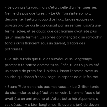
« Je connais ta voix, mais c'était celle d'un fier guerrier.
Ne me dis pas que tu es... » Le Griffon s'interrompit,
désorienté. Il jeta un coup d'œil aux larges épaules du
paysan bronzé qui le conduisait par un sentier jusqu'à une
ferme isolée, et se douta que cet homme avait été plus
qu'un simple fermier. La soirée commençait à se rafraîchir
tandis qu'ils flânaient sous un auvent, à l'abri des
patrouilles.
« Je suis surpris que tu aies survécu aussi longtemps,
prompt à te battre comme tu es. Enfin, tu as toujours été
un entêté de première, Holden », lança l'homme avec un
sourire qui donna à son visage un aspect de cuir froissé.
« Stone ?! Je n'en crois pas mes yeux... » Le Griffon tenta
de dissimuler sa stupéfaction, en vain. L'homme face à lui
avait été un ami proche et s'était battu héroïquement à
ses côtés, il y a bien longtemps. Ils avaient juré de devenir