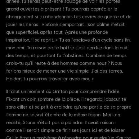
année, tu serais peut-être soulagé de voir les portes
grand ouvertes à présent ! Tu pourrais apprécier le
changement si tu abandonnais tes envies de guerre et de
jouer les héros ! » Stone s'emportait ; son calme n'était
que superficiel, après tout. Après une profonde
inspiration, il se reprit. « Tu es l'esclave d'un cycle sans fin,
mon ami. Ta raison de te battre s'est perdue dans la nuit
des temps, et pourtant tu t'obstines. Combien de temps
crois-tu qu'il reste à des hommes comme nous ? Nous
ferions mieux de mener une vie simple. J'ai des terres,
Holden, tu pourrais travailler avec moi. »
Il fallut un moment au Griffon pour comprendre l'idée.
Fixant un coin sombre de la pièce, il regarda l'obscurité
sans ciller et se prit à craindre qu'une partie de sa propre
flamme ne se soit éteinte de la même façon. Mais en
réalité, Stone n'était pas à plaindre. Il avait raison :
comme il serait simple de finir ses jours ici et de laisser
Guljin être un problème à résoudre pour quelqu'un d'autre.