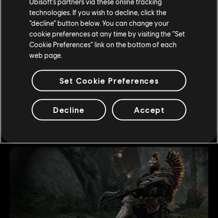
Ubisoft’s partners via these online tracking
qu'il attirait un Berserker fou pour mieux l'achever
technologies. If you wish to decline, click the
ensemble dans un assaut uni.
“decline” button below. You can change your
cookie preferences at any time by visiting the “Set
« Peut-être que nous nous battons... pour qu'il n'y ait pas
Cookie Preferences” link on the bottom of each
besoin d'enjoliver les choses. Pour rester dans les
web page.
mémoires des générations à venir, et transcender notre
humanité ! » Holden pesait chaque mot à chaque coup de
Set Cookie Preferences
sa hache, qui fendait des légions entières de Vikings
ennemis.
Decline
Accept
Stone partit d'un rire hystérique et explosif. « Mon ami, tu
as ma parole ! »