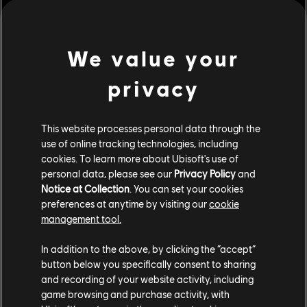
Holden, les jeunes gens avançaient comme une vague
inarrêtable. En entendant le défi de son ami, le regard
déterminé de Holden se posa sur quatre Vikings
We value your
intimidants, prêts à les intercepter. Devançant Stone, il
fléchit son corps en armure et survola les plaines comme
privacy
un aigle métallique prédateur. D'un bond, il se retrouva en
leur centre et fit décrire un cercle complet de mort à sa
hache d'armes.
This website processes personal data through the
use of online tracking technologies, including
« Tu devrais revoir tes calculs, Stone, ou aller chercher un
cookies. To learn more about Ubisoft's use of
plus grand fléau ! » Holden éclata de rire au milieu de son
personal data, please see our
Privacy Policy
and
cercle de cadavres. Malgré leur enthousiasme, cette
Notice at Collection
. You can set your cookies
preferences at anytime by visiting our
cookie
bataille n'avait pas commencé en leur faveur, mais grâce
management tool.
à leur petite compétition et à leur coordination, le vent
avait tourné.
In addition to the above, by clicking the “accept”
button below you specifically consent to sharing
« Peut-être l'Histoire retiendra-t-elle le récit de cette
and recording of your website activity, including
bataille... avec un ou deux enjolivements de mon cru, bien
game browsing and purchase activity, with
sûr », lança Stone en faisant un clin d'œil à Holden alors