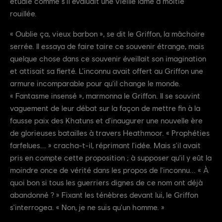
étudié comme s'il évaluait une vieille lame à moitié
rouillée.
« Oublie ça, vieux barbon », se dit le Griffon, la mâchoire
serrée. Il essaya de faire taire ce souvenir étrange, mais
quelque chose dans ce souvenir éveillait son imagination
et attisait sa fierté. L'inconnu avait offert au Griffon une
armure incomparable pour qu'il change le monde.
« Fantasme insensé », marmonna le Griffon. Il se souvint
vaguement de leur débat sur la façon de mettre fin à la
fausse paix des Khatuns et d'inaugurer une nouvelle ère
de glorieuses batailles à travers Heathmoor. « Prophéties
farfelues... » cracha-t-il, réprimant l'idée. Mais s'il avait
pris en compte cette proposition ; à supposer qu'il y eût la
moindre once de vérité dans les propos de l'inconnu... « À
quoi bon si tous les guerriers dignes de ce nom ont déjà
abandonné ? » Fixant les ténèbres devant lui, le Griffon
s'interrogea. « Non, je ne suis qu'un homme. »