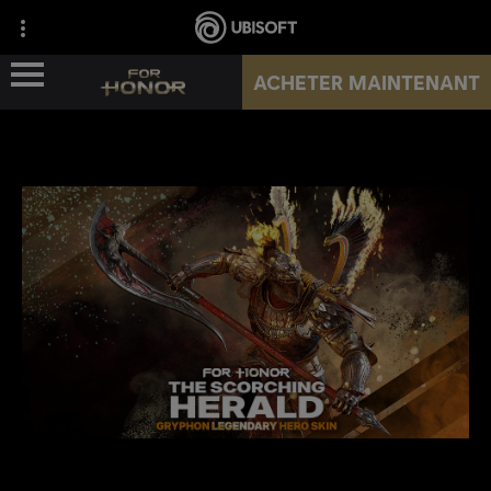
ACHETER MAINTENANT
ACTUS
HÉROS
PASS
NOUVELLE SAISON
RESSOURCES