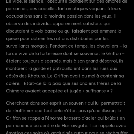
Le vide, le silence, l'obscurité planaient sur des ombres de
personnes, des coquilles fantomatiques vaquant à leurs
occupations sans la moindre passion dans les yeux. Il
observa des individus apparemment satisfaits qui
discutaient à voix basse ou qui faisaient patiemment la
queue pour obtenir les rations distribuées par les
surveillants mongols. Pendant ce temps, les chevaliers – la
force vive de la forteresse dont se souvenait le Griffon –
étaient toujours dispersés, mais à son grand désarroi, ils
montaient la garde et patrouillaient dans les rues aux
côtés des Khatuns. Le Griffon avait du mal à contenir sa
colère... Était-ce là la paix que ses anciens frères de la
Chimère avaient acceptée et jugée « suffisante » ?
Cherchant dans son esprit un souvenir qui lui permettrait
de réaffirmer que tout cela n'était pas qu'une illusion, le
Griffon se rappela l'énorme brasero d'acier qui brûlait en
permanence au centre de Harrowgate. Il se rappela avec
émotion ces soirs où, agglutinés autour pour se réchauffer