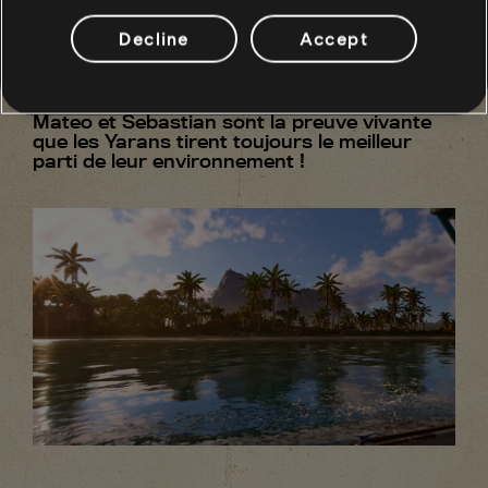
tour est joué ! Nos flotteurs faits maison
peuvent immerger les lignes dans des eaux
Decline
Accept
plus profondes, où l'on trouve des
vivaneaux et des tarpons, voire des
barracudas".
Mateo et Sebastian sont la preuve vivante
que les Yarans tirent toujours le meilleur
parti de leur environnement !