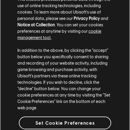
3 - MATEO ET SEBASTIAN,
use of online tracking technologies, including
cookies. To learn more about Ubisoft's use of
DES ENFANTS PÊCHEURS
personal data, please see our
Privacy Policy
and
Notice at Collection
. You can set your cookies
preferences at anytime by visiting our
cookie
EXPÉRIMENTÉS ET
management tool.
INGÉNIEUX
In addition to the above, by clicking the “accept”
button below you specifically consent to sharing
and recording of your website activity, including
game browsing and purchase activity, with
L'ingéniosité des Yarans est légendaire. Elle
Ubisoft’s partners via these online tracking
s'étend à toutes les facettes de la vie - y
technologies. If you wish to decline, click the
compris à la pêche, avec une technique pour
“decline” button below. You can change your
le moins atypique : la pêche au préservatif !
cookie preferences at any time by visiting the “Set
Mateo et Sebastian, deux jeunes d'Aguas
Cookie Preferences” link on the bottom of each
Lindas, nous font découvrir cette méthode
web page.
révolutionnaire : "Nous utilisons les
préservatifs comme des ballons, car ils sont
résistants et facilement repérables. Il suffit
Set Cookie Preferences
de les gonfler, d’y accrocher nos appâts et le