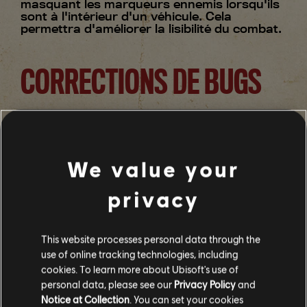
masquant les marqueurs ennemis lorsqu'ils
sont à l'intérieur d'un véhicule. Cela
permettra d'améliorer la lisibilité du combat.
CORRECTIONS DE BUGS
Général
We value your
Correction d'un problème qui entraînait
une boucle de réapparition infinie lors
de la mission "Le paradis perdu".
privacy
Correction d'un problème qui entraînait
la réinitialisation de la sensibilité de la
visée lorsque vous fermiez le menu des
This website processes personal data through the
options.
use of online tracking technologies, including
Correction d'un problème lors duquel
cookies. To learn more about Ubisoft's use of
l'ATH disparaissait complètement dans
personal data, please see our
Privacy Policy
and
certaines situations.
Notice at Collection
. You can set your cookies