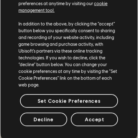
Correction d'un problème lors duquel
preferences at anytime by visiting our
cookie
certains messages d'avertissement
management tool.
n'étaient pas correctement pris en
compte par les paramètres du groupe
de couleur rouge dans le menu
In addition to the above, by clicking the “accept”
Couleurs.
button below you specifically consent to sharing
Correction de plusieurs problèmes qui
and recording of your website activity, including
entraînaient le plantage du jeu.
game browsing and purchase activity, with
Ubisoft’s partners via these online tracking
Correction d'un problème qui empêchait
un hôte d'exclure un client lors d'une
technologies. If you wish to decline, click the
session coop.
“decline” button below. You can change your
Correction d'un problème lors duquel
cookie preferences at any time by visiting the “Set
les snipers ennemis réapparaissaient
Cookie Preferences” link on the bottom of each
indéfiniment dans les zones interdites
web page.
entre les plaines de l'Oasis et la
plantation Palma.
Set Cookie Preferences
Correction d'un problème lors duquel
les ennemis réapparaissaient trop
fréquemment dans la zone Costa del
Mar.
Decline
Accept
Correction d'un problème lors duquel
les ennemis réapparaissaient trop