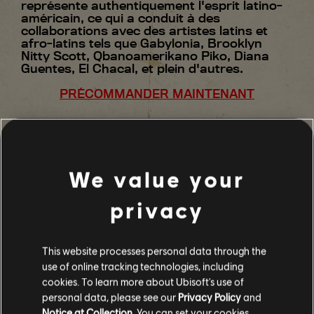
représente authentiquement l'esprit latino-
américain, ce qui a conduit à des
collaborations avec des artistes latins et
afro-latins tels que Gabylonia, Brooklyn
Nitty Scott, Qbanoamerikano Piko, Diana
Guentes, El Chacal, et plein d'autres.
PRÉCOMMANDER MAINTENANT
We value your
privacy
7
/
51
This website processes personal data through the
RETOUR
use of online tracking technologies, including
cookies. To learn more about Ubisoft's use of
personal data, please see our
Privacy Policy
and
Notice at Collection
. You can set your cookies