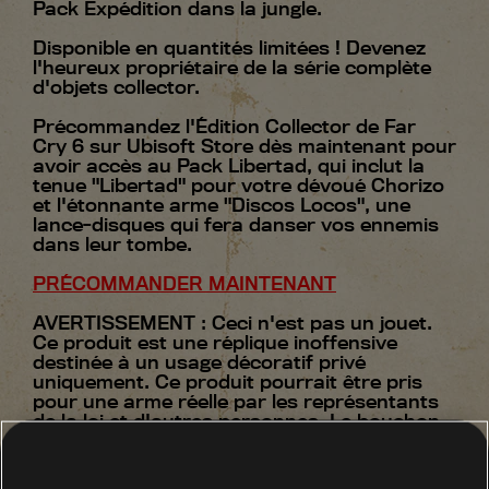
Pack Expédition dans la jungle.
Disponible en quantités limitées ! Devenez
l'heureux propriétaire de la série complète
d'objets collector.
Précommandez l'Édition Collector de Far
Cry 6 sur Ubisoft Store dès maintenant pour
avoir accès au Pack Libertad, qui inclut la
tenue "Libertad" pour votre dévoué Chorizo
et l'étonnante arme "Discos Locos", une
lance-disques qui fera danser vos ennemis
dans leur tombe.
PRÉCOMMANDER MAINTENANT
AVERTISSEMENT : Ceci n'est pas un jouet.
Ce produit est une réplique inoffensive
destinée à un usage décoratif privé
uniquement. Ce produit pourrait être pris
pour une arme réelle par les représentants
de la loi et d'autres personnes. Le bouchon
de canon orange a été ajouté pour votre
sécurité. Si vous avez l'intention de porter
ce produit en public malgré ces