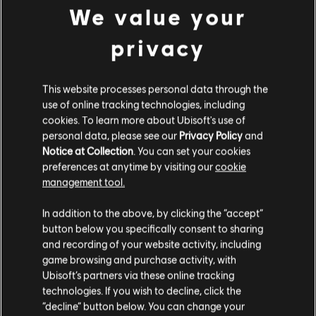
avertissements, veuillez ne pas retirer le
We value your
bouchon de canon orange. L'utilisateur
porte l'entière responsabilité de toute
privacy
modification ou exposition de cet objet. Une
utilisation non conforme ou n'appliquant pas
les mesures de sécurité peut entraîner des
blessures graves ou même la mort.
This website processes personal data through the
use of online tracking technologies, including
cookies. To learn more about Ubisoft's use of
personal data, please see our
Privacy Policy
and
Notice at Collection
. You can set your cookies
preferences at anytime by visiting our
cookie
management tool.
49
/
51
In addition to the above, by clicking the “accept”
button below you specifically consent to sharing
and recording of your website activity, including
RETOUR
game browsing and purchase activity, with
Ubisoft’s partners via these online tracking
technologies. If you wish to decline, click the
“decline” button below. You can change your