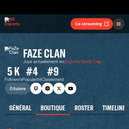
Co-streaming
FAZE CLAN
Joue actuellement en
:
Esports World Cup
5 K
#4
#9
Followers
Popularité
Classement
Suivre
GÉNÉRAL
BOUTIQUE
ROSTER
TIMELINE