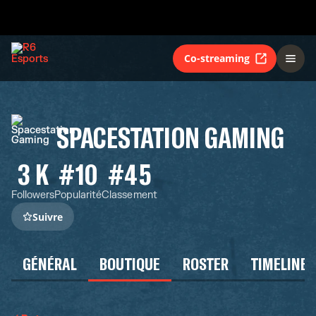
Co-streaming
SPACESTATION GAMING
3 K
#10
#45
Followers
Popularité
Classement
Suivre
GÉNÉRAL
BOUTIQUE
ROSTER
TIMELINE