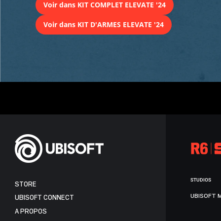
Voir dans KIT COMPLET ELEVATE '24
Voir dans KIT D'ARMES ELEVATE '24
STUDIOS
STORE
UBISOFT 
UBISOFT CONNECT
A PROPOS