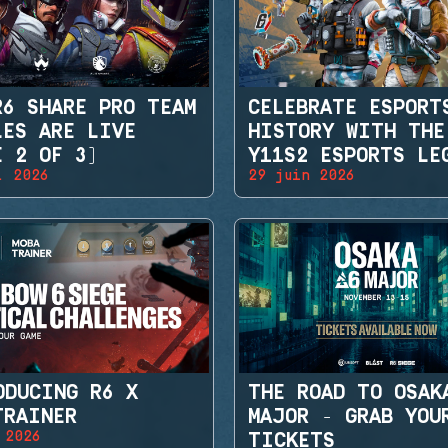
R6 SHARE PRO TEAM
CELEBRATE ESPORT
LES ARE LIVE
HISTORY WITH THE
E 2 OF 3)
Y11S2 ESPORTS LE
. 2026
29 juin 2026
SETS
ODUCING R6 X
THE ROAD TO OSAK
TRAINER
MAJOR - GRAB YOU
 2026
TICKETS