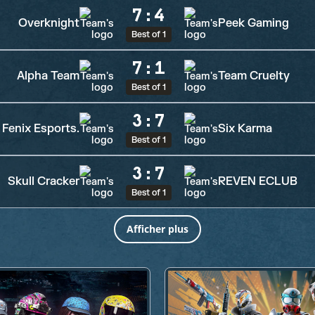
7
:
4
Overknight
Peek Gaming
Best of 1
7
:
1
Alpha Team
Team Cruelty
Best of 1
3
:
7
Fenix Esports.
Six Karma
Best of 1
3
:
7
Skull Cracker
REVEN ECLUB
Best of 1
Afficher plus