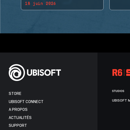
18 juin 2026
BACK!
STUDIOS
STORE
UBISOFT 
UBISOFT CONNECT
A PROPOS
ACTUALITÉS
SUPPORT