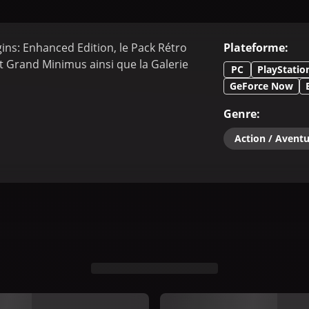
gins: Enhanced Edition, le Pack Rétro
Plateforme
:
 Grand Minimus ainsi que la Galerie
PC
PlayStatio
GeForce Now
Genre
:
Action / Avent