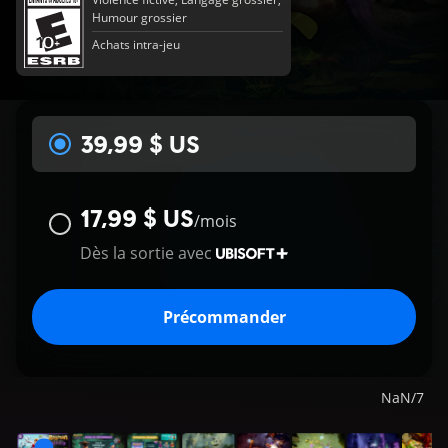
Humour grossier
Achats intra-jeu
39,99 $ US
17,99 $ US
/
mois
Dès la sortie avec
Précommander
NaN
/
7