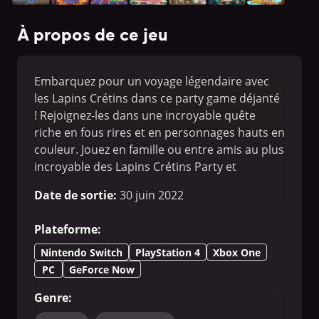
À propos de ce jeu
Embarquez pour un voyage légendaire avec
les Lapins Crétins dans ce party game déjanté
! Rejoignez-les dans une incroyable quête
riche en fous rires et en personnages hauts en
couleur. Jouez en famille ou entre amis au plus
incroyable des Lapins Crétins Party et
découvrez une multitude de mini-jeux
Date de sortie
:
30 juin 2022
complètement délirants !
Plateforme
:
Nintendo Switch
PlayStation 4
Xbox One
PC
GeForce Now
Genre
: