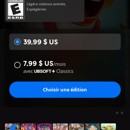
Légère violence animée,
Espiègleries
39,99 $ US
7,99 $ US
/
mois
avec
Classics
Choisir une édition