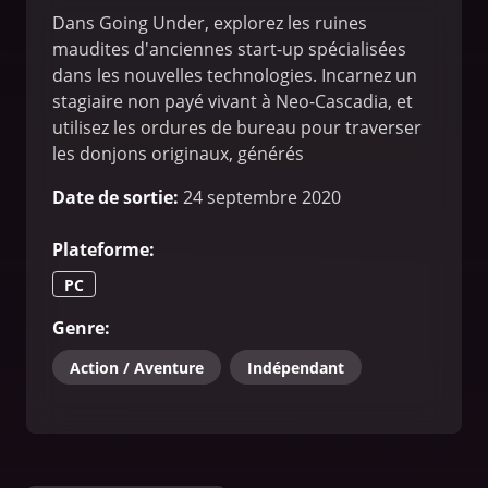
Dans Going Under, explorez les ruines
maudites d'anciennes start-up spécialisées
dans les nouvelles technologies. Incarnez un
stagiaire non payé vivant à Neo-Cascadia, et
utilisez les ordures de bureau pour traverser
les donjons originaux, générés
procéduralement, situés sous votre
Date de sortie
:
24 septembre 2020
entreprise.
Plateforme
:
PC
Genre
:
Action / Aventure
Indépendant