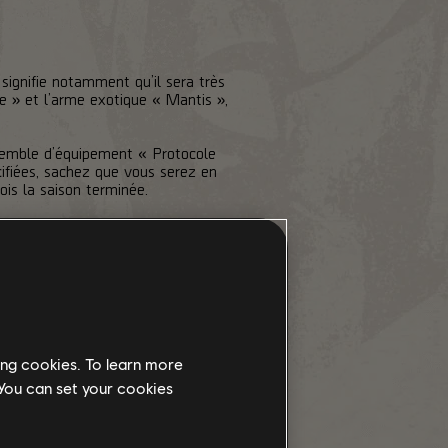
 signifie notamment qu’il sera très
 » et l’arme exotique « Mantis »,
ensemble d’équipement « Protocole
ifiées, sachez que vous serez en
ois la saison terminée.
rences d’armes, les teintes
le biais d’autres sources une fois
ing cookies. To learn more
 You can set your cookies