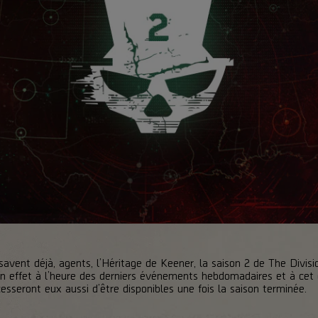
vent déjà, agents, l’Héritage de Keener, la saison 2 de The Divis
 effet à l’heure des derniers événements hebdomadaires et à cet 
esseront eux aussi d’être disponibles une fois la saison terminée.