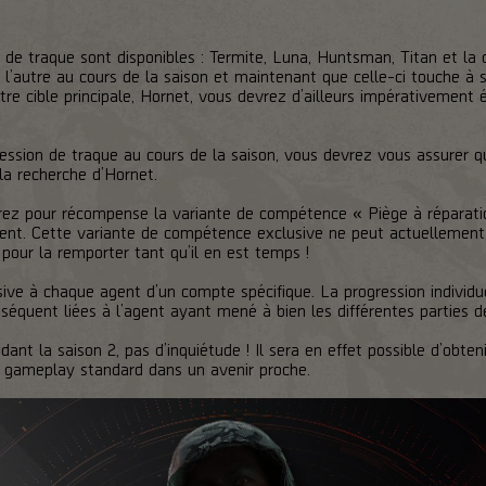
les de traque sont disponibles : Termite, Luna, Huntsman, Titan et la 
 l’autre au cours de la saison et maintenant que celle-ci touche à s
otre cible principale, Hornet, vous devrez d’ailleurs impérativement
gression de traque au cours de la saison, vous devrez vous assurer 
 la recherche d’Hornet.
rez pour récompense la variante de compétence « Piège à réparatio
gent. Cette variante de compétence exclusive ne peut actuellemen
e pour la remporter tant qu’il en est temps !
sive à chaque agent d’un compte spécifique. La progression individ
séquent liées à l’agent ayant mené à bien les différentes parties de
ant la saison 2, pas d’inquiétude ! Il sera en effet possible d’obte
du gameplay standard dans un avenir proche.