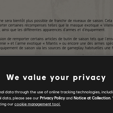
 ne sera bientôt plus possible de franchir de niveaux de saison. Cela
ter certaines récompenses telles que le masque exotique « Vilenie
s, ainsi que les différentes apparences d’armes et d’équipement.
sion de remporter certains articles de butin de saison tels que l’
lenie » et l’arme exotique « Mantis » ou encore une des armes spéc
l’équipement de saison via les sources de gameplay habituelles une f
 récompenses cosmétiques telles que la tenue « Éclipse », les appa
ifs obtenus via les niveaux de saison ne soient pas disponibles par 
We value your privacy
l data through the use of online tracking technologies, includ
l data, please see our
Privacy Policy
and
Notice at Collection
.
ting our
cookie management tool.