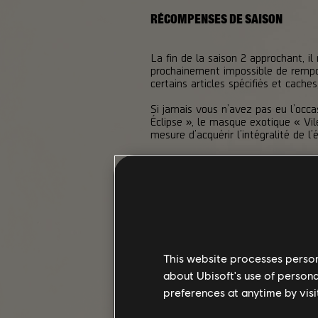
RÉCOMPENSES DE SAISON
La fin de la saison 2 approchant, il
prochainement impossible de rempor
certains articles spécifiés et cache
Si jamais vous n’avez pas eu l’occa
Éclipse », le masque exotique « Vi
mesure d’acquérir l’intégralité de 
Il est en revanche possible que les
d’équipement et les écussons exclus
la saison terminée.
This website processes persona
about Ubisoft's use of persona
preferences at anytime by visi