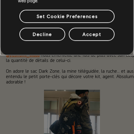
web page.
Set Cookie Preferences
Decline
Accept
Soyez remercié pour vos efforts agent, et sachez que nous avo
de voir vos prochains cosplays !
@yosifumi_wada
nous émerveille une fois de plus avec son cos
la quantité de détails de celui-ci.
On adore le sac Dark Zone, la mine téléguidée, la ruche... et aus
entendu le petit porte-clés qui décore votre kit, agent. Absolu
adorable !