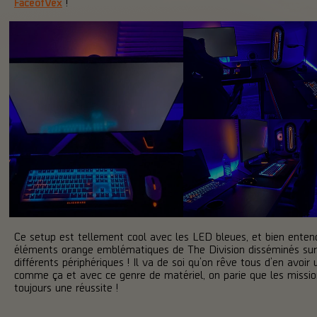
FaceofVex
!
Ce setup est tellement cool avec les LED bleues, et bien enten
éléments orange emblématiques de The Division disséminés sur
différents périphériques ! Il va de soi qu’on rêve tous d’en avoir 
comme ça et avec ce genre de matériel, on parie que les missio
toujours une réussite !