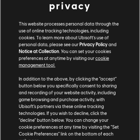
privacy
This website processes personal data through the
use of online tracking technologies, including
cookies. To learn more about Ubisoft's use of
personal data, please see our
Privacy Policy
and
Ce cosplay de
Vane Marvel
est tout simplement
fantastique
!
Notice at Collection
. You can set your cookies
preferences at anytime by visiting our
cookie
Heureux de voir que vous vous portez bien et que votre matérie
management tool.
en bon état, agent ! Vous semblez paré pour faire face à n’impo
objectif. Nous avons particulièrement apprécié de voir que votr
SHD était active et opérationnelle, et surtout de couleur orange.
In addition to the above, by clicking the “accept”
button below you specifically consent to sharing
and recording of your website activity, including
game browsing and purchase activity, with
Ubisoft’s partners via these online tracking
technologies. If you wish to decline, click the
“decline” button below. You can change your
cookie preferences at any time by visiting the “Set
Cookie Preferences” link on the bottom of each