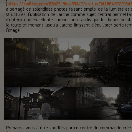
(
https://twitter.com/66b25c8baa894f7/status/1478846722184
a partagé de splendides photos faisant emploi de la lumière et 
structures, l’utilisation de l’arche comme sujet central permetta
d’obtenir une excellente composition tandis que les lignes peint
la route et menant jusqu’à l’arche finissent d’équilibrer parfaite
l’image.
Préparez-vous à être soufflés par ce centre de commande créé