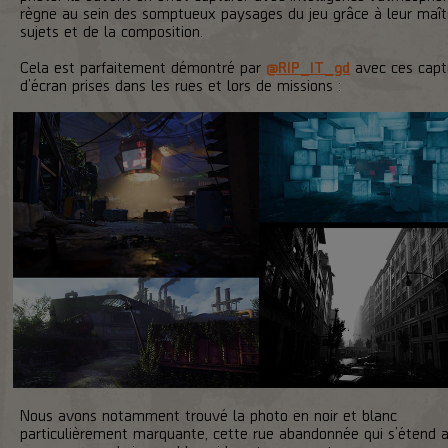
règne au sein des somptueux paysages du jeu grâce à leur maît
sujets et de la composition.
Cela est parfaitement démontré par
@RIP_IT_gd
avec ces capt
d’écran prises dans les rues et lors de missions :
Nous avons notamment trouvé la photo en noir et blanc
particulièrement marquante, cette rue abandonnée qui s’étend a