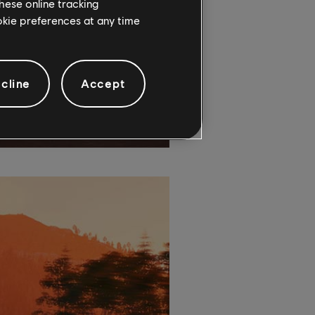
hese online tracking
ookie preferences at any time
cline
Accept