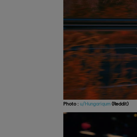
Photo :
u/Hungariqum
(Reddit)