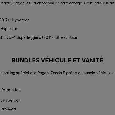
 Ferrari, Pagani et Lamborghini à votre garage. Ce bundle est di
(2017) : Hypercar
: Hypercar
LP 570-4 Superleggera (2011) : Street Race
BUNDLES VÉHICULE ET VANITÉ
relooking spécial à la Pagani Zonda F grâce au bundle véhicule e
 Prismatic :
 : Hypercar
itronvert