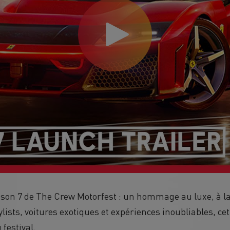
son 7 de The Crew Motorfest : un hommage au luxe, à la t
ists, voitures exotiques et expériences inoubliables, cett
festival.