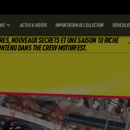
ONS
ACTUS & VIDÉOS
IMPORTATION DE COLLECTION
VÉHICULE
RES, NOUVEAUX SECRETS ET UNE SAISON 10 RICHE
ONTENU DANS THE CREW MOTORFEST.