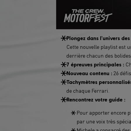
Plongez dans l'univers des 
Cette nouvelle playlist est 
derrière chacun des bolide
Ch
7 épreuves principales :
26 défis
Nouveau contenu :
Tachymètres personnalisés
de chaque Ferrari.
Rencontrez votre guide :
Pour apporter encore pl
par une voix très spéci
Michele a consacré des 