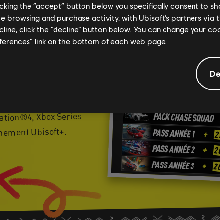
licking the “accept” button below you specifically consent to s
me browsing and purchase activity, with Ubisoft’s partners via t
OURSUIVRE
ecline, click the “decline” button below. You can change your c
eferences” link on the bottom of each web page.
yage dans le festival de
De
'année !
tation®4, Xbox Series
nnement Ubisoft+.