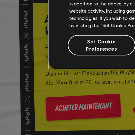
In addition to the above, by c
website activity, including ga
ACHETEZ LE JEU POUR P
technologies. If you wish to d
by visiting the “Set Cookie Pr
VOTRE AVENTURE
Set Cookie
Achetez le jeu pour continuer votre vo
Preferences
la culture automobile qui dure toute l
Disponible sur PlayStation®5, PlayS
X|S, Xbox One et PC, ou avec un abo
ACHETER MAINTENANT