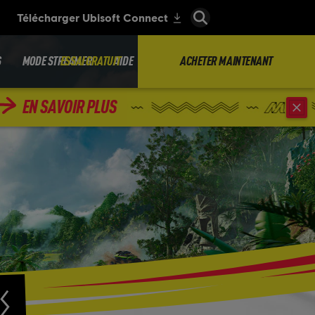
S
MODE STREAMER
ESSAI GRATUIT
AIDE
ACHETER MAINTENANT
EN SAVOIR PLUS