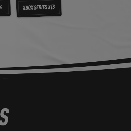
XBOX SERIES X|S
4
S