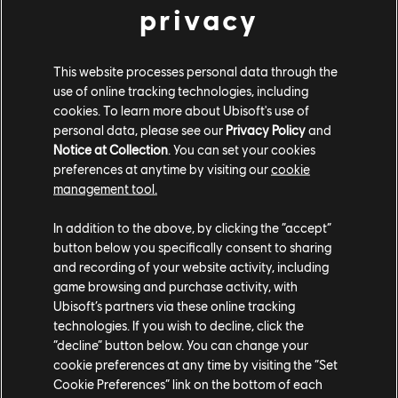
privacy
This website processes personal data through the
REGARDEZ LA BANDE-
use of online tracking technologies, including
cookies. To learn more about Ubisoft's use of
ANNONCE DE LANCEMENT
personal data, please see our
Privacy Policy
and
Notice at Collection
. You can set your cookies
REGARDER LA BANDE-ANNONCE
preferences at anytime by visiting our
cookie
management tool.
In addition to the above, by clicking the “accept”
button below you specifically consent to sharing
and recording of your website activity, including
game browsing and purchase activity, with
Ubisoft’s partners via these online tracking
technologies. If you wish to decline, click the
“decline” button below. You can change your
cookie preferences at any time by visiting the “Set
Cookie Preferences” link on the bottom of each