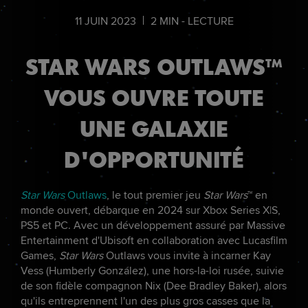
11
JUIN
2023
2
MIN - LECTURE
STAR WARS OUTLAWS™
VOUS OUVRE TOUTE
UNE GALAXIE
D'OPPORTUNITÉ
Star Wars
Outlaws
, le tout premier jeu
Star Wars
™ en
monde ouvert, débarque en 2024 sur Xbox Series X|S,
PS5 et PC. Avec un développement assuré par Massive
Entertainment d'Ubisoft en collaboration avec Lucasfilm
Games,
Star Wars
Outlaws vous invite à incarner Kay
Vess (Humberly González), une hors-la-loi rusée, suivie
de son fidèle compagnon Nix (Dee Bradley Baker), alors
qu'ils entreprennent l'un des plus gros casses que la