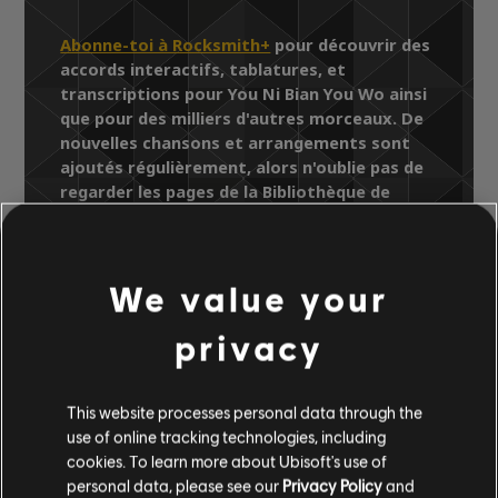
Abonne-toi à Rocksmith+
pour découvrir des
accords interactifs, tablatures, et
transcriptions pour You Ni Bian You Wo ainsi
que pour des milliers d'autres morceaux. De
nouvelles chansons et arrangements sont
ajoutés régulièrement, alors n'oublie pas de
regarder les pages de la Bibliothèque de
chansons pour y trouver les derniers ajouts.
We value your
Bibliothèque de chansons
privacy
Artistes (A à Z)
Ekin Cheng
Discover
You Ni Bian You Wo
This website processes personal data through the
use of online tracking technologies, including
cookies. To learn more about Ubisoft's use of
ARRANGEMENTS
personal data, please see our
Privacy Policy
and