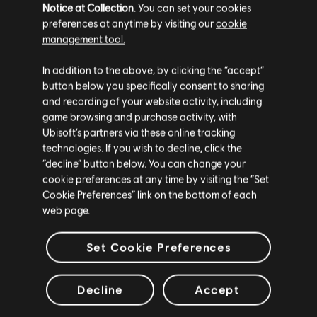
VÉRIFIÉS
Notice at Collection
. You can set your cookies
preferences at anytime by visiting our
cookie
management tool.
In addition to the above, by clicking the “accept”
Instrument / Type d'arr.
Vérifié
Créateur
N
button below you specifically consent to sharing
and recording of your website activity, including
game browsing and purchase activity, with
Arrangement accords
ARCHI
Ubisoft’s partners via these online tracking
technologies. If you wish to decline, click the
“decline” button below. You can change your
cookie preferences at any time by visiting the “Set
Accords basse
ARCHI
Cookie Preferences” link on the bottom of each
web page.
Set Cookie Preferences
ARRANGEMENTS DE LA
Decline
Accept
COMMUNAUTÉ