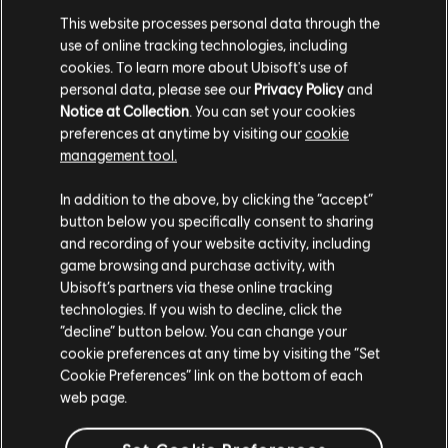
ARRANGEMENTS
This website processes personal data through the
VÉRIFIÉS
use of online tracking technologies, including
cookies. To learn more about Ubisoft's use of
personal data, please see our
Privacy Policy
and
Notice at Collection
. You can set your cookies
Instrument / Type d'arr.
Vérifié
Créateur
preferences at anytime by visiting our
cookie
management tool.
R+ Team &
Arrangement accords
In addition to the above, by clicking the “accept”
ARCHI
button below you specifically consent to sharing
and recording of your website activity, including
game browsing and purchase activity, with
Rocksmith+
Guitare solo
Ubisoft’s partners via these online tracking
Team
technologies. If you wish to decline, click the
“decline” button below. You can change your
cookie preferences at any time by visiting the “Set
R+ Team &
Piano
Cookie Preferences” link on the bottom of each
ARCHI
web page.