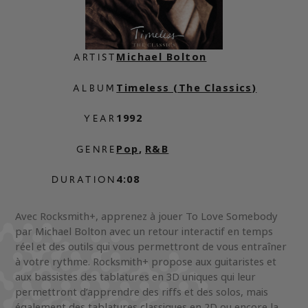
Michael Bolton
ARTIST
Timeless (The Classics)
ALBUM
1992
YEAR
Pop
,
R&B
GENRE
4:08
DURATION
Avec Rocksmith+, apprenez à jouer To Love Somebody
par Michael Bolton avec un retour interactif en temps
réel et des outils qui vous permettront de vous entraîner
à votre rythme. Rocksmith+ propose aux guitaristes et
aux bassistes des tablatures en 3D uniques qui leur
permettront d’apprendre des riffs et des solos, mais
également des tablatures classiques en 2D ou encore la