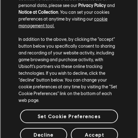
personal data, please see our
Privacy Policy
and
Notice at Collection
. You can set your cookies
ARRANGEMENTS
preferences at anytime by visiting our
cookie
management tool.
VÉRIFIÉS
In addition to the above, by clicking the “accept”
button below you specifically consent to sharing
and recording of your website activity, including
Instrument / Type d'arr.
Vérifié
Créateur
N
game browsing and purchase activity, with
Ubisoft’s partners via these online tracking
technologies. If you wish to decline, click the
R+ Team
Arrangement accords
“decline” button below. You can change your
& ARCHI
cookie preferences at any time by visiting the “Set
Cookie Preferences” link on the bottom of each
web page.
Accords basse
ARCHI
Set Cookie Preferences
Decline
Accept