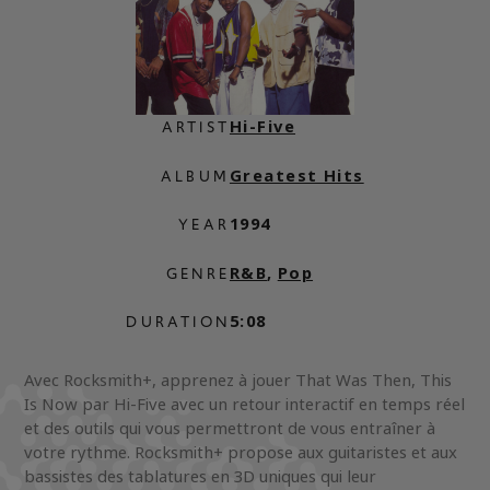
Hi-Five
ARTIST
Greatest Hits
ALBUM
1994
YEAR
R&B
,
Pop
GENRE
5:08
DURATION
Avec Rocksmith+, apprenez à jouer That Was Then, This
Is Now par Hi-Five avec un retour interactif en temps réel
et des outils qui vous permettront de vous entraîner à
votre rythme. Rocksmith+ propose aux guitaristes et aux
bassistes des tablatures en 3D uniques qui leur