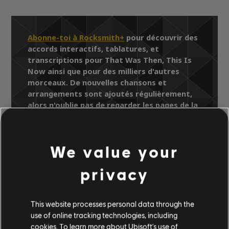
Abonne-toi à Rocksmith+
pour découvrir des
accords interactifs, tablatures, et
transcriptions pour That Was Then, This Is
Now ainsi que pour des milliers d'autres
morceaux. De nouvelles chansons et
arrangements sont ajoutés régulièrement,
alors n'oublie pas de regarder les pages de la
Bibliothèque de chansons pour y trouver les
derniers ajouts.
We value your
privacy
Bibliothèque de chansons
Artistes (A à Z)
Hi-Five
This website processes personal data through the
Greatest Hits
use of online tracking technologies, including
That Was Then, This Is Now
cookies. To learn more about Ubisoft's use of