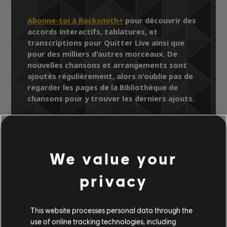
Abonne-toi à Rocksmith+
pour découvrir des
accords interactifs, tablatures, et
transcriptions pour Quitter Live ainsi que
pour des milliers d'autres morceaux. De
nouvelles chansons et arrangements sont
ajoutés régulièrement, alors n'oublie pas de
regarder les pages de la Bibliothèque de
chansons pour y trouver les derniers ajouts.
Bibliothèque de chansons
We value your
Artistes (A à Z)
Toadies
privacy
Rock Show: Live In Dallas 2007
Quitter Live
This website processes personal data through the
use of online tracking technologies, including