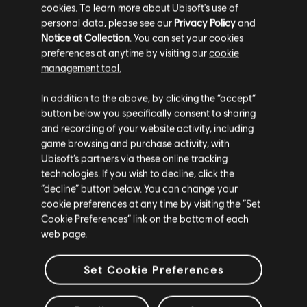
ARRANGEMENTS
cookies. To learn more about Ubisoft's use of
VÉRIFIÉS
personal data, please see our
Privacy Policy
and
Notice at Collection
. You can set your cookies
preferences at anytime by visiting our
cookie
management tool.
Instrument / Type d'arr.
Vérifié
Créateur
In addition to the above, by clicking the “accept”
button below you specifically consent to sharing
R+ Team &
and recording of your website activity, including
Arrangement accords
game browsing and purchase activity, with
ARCHI
Ubisoft’s partners via these online tracking
technologies. If you wish to decline, click the
Rocksmith+
“decline” button below. You can change your
Basse
cookie preferences at any time by visiting the “Set
Team
Cookie Preferences” link on the bottom of each
web page.
Accords basse
ARCHI
Set Cookie Preferences