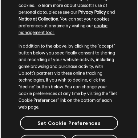
Que Digan Misa (No Fue Mi Culpa)
cookies. To learn more about Ubisoft's use of
personal data, please see our
Privacy Policy
and
Notice at Collection
. You can set your cookies
ARRANGEMENTS
preferences at anytime by visiting our
cookie
management tool.
VÉRIFIÉS
In addition to the above, by clicking the “accept”
button below you specifically consent to sharing
and recording of your website activity, including
Instrument / Type d'arr.
Vérifié
Créateur
N
game browsing and purchase activity, with
Ubisoft’s partners via these online tracking
technologies. If you wish to decline, click the
R+ Team
Arrangement accords
“decline” button below. You can change your
& ARCHI
cookie preferences at any time by visiting the “Set
Cookie Preferences” link on the bottom of each
web page.
Accords basse
ARCHI
Set Cookie Preferences