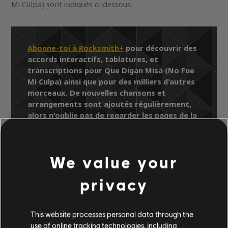
Mi Culpa) sont indiqués ci-dessous.
Abonne-toi à Rocksmith+
pour découvrir des
accords interactifs, tablatures, et
transcriptions pour Que Digan Misa (No Fue
Mi Culpa) ainsi que pour des milliers d'autres
morceaux. De nouvelles chansons et
arrangements sont ajoutés régulièrement,
alors n'oublie pas de regarder les pages de la
Bibliothèque de chansons pour y trouver les
derniers ajouts.
We value your
privacy
Bibliothèque de chansons
Artistes (A à Z)
Alejandro Fernández
This website processes personal data through the
Muy Dentro De Mi Corazon
use of online tracking technologies, including