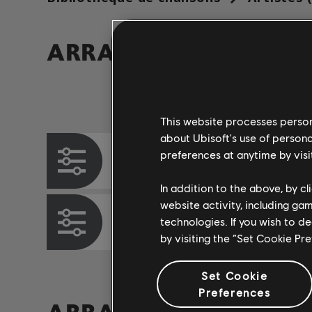
ARRANGEMENTS VÉRI
Instrument / Type d'arr.
This website processes persona
about Ubisoft's use of persona
preferences at anytime by visi
Arrangement accords
In addition to the above, by c
website activity, including ga
Accords basse
technologies. If you wish to d
by visiting the “Set Cookie Pr
Set Cookie
Preferences