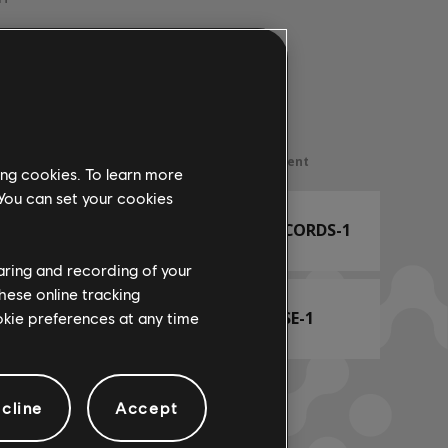
Nom d'arrangement
ing cookies. To learn more
 You can set your cookies
ARCHI
ARRANGEMENT ACCORDS-1
haring and recording of your
hese online tracking
ACCORDS BASSE-1
ookie preferences at any time
cline
Accept