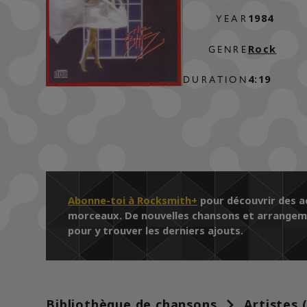
1984
YEAR
Rock
GENRE
4:19
DURATION
Abonne-toi à Rocksmith+
pour découvrir des ac
morceaux. De nouvelles chansons et arrangemen
pour y trouver les derniers ajouts.
Bibliothèque de chansons
Artistes 