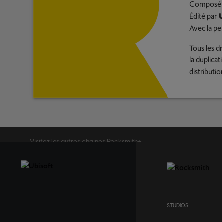
Composé 
Édité par
U
Avec la pe
Tous les dr
la duplicat
distributio
Visitez les autres chaines Rocksmith+
STUDIOS