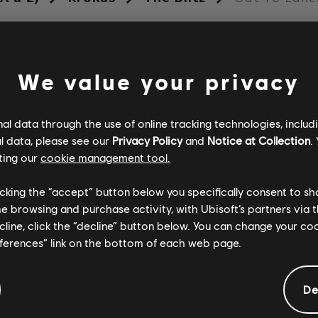
FIÉS
We value your privacy
Vérifié
Créateur
l data through the use of online tracking technologies, includ
l data, please see our
Privacy Policy
and
Notice at Collection
.
ting our
cookie management tool.
R+ Team & 
licking the “accept” button below you specifically consent to s
me browsing and purchase activity, with Ubisoft’s partners via t
ARCHI
ecline, click the “decline” button below. You can change your c
eferences” link on the bottom of each web page.
De