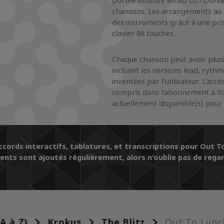
portée intuitive en 3D comportan
chansons. Les arrangements au p
des instruments grâce à une pris
clavier 88 touches.
Chaque chanson peut avoir plusi
incluant les versions lead, rythm
inventées par l’utilisateur. L’ac
compris dans l’abonnement à Ro
actuellement disponible(s) pour 
cords interactifs, tablatures, et transcriptions pour Out To
ts sont ajoutés régulièrement, alors n'oublie pas de regar
(A à Z)
Krokus
The Blitz
Out To Lunc