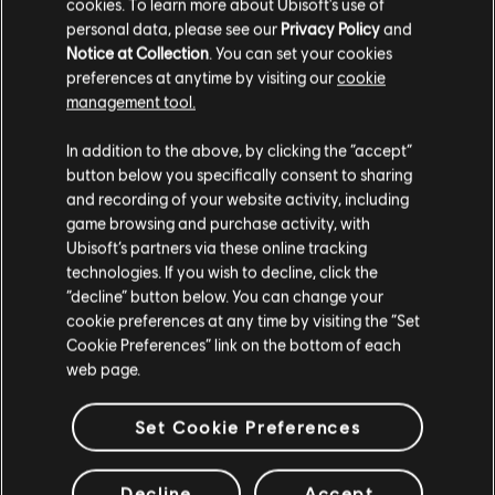
cookies. To learn more about Ubisoft's use of
ARRANGEMENTS
personal data, please see our
Privacy Policy
and
Notice at Collection
. You can set your cookies
VÉRIFIÉS
preferences at anytime by visiting our
cookie
management tool.
In addition to the above, by clicking the “accept”
Instrument / Type d'arr.
Vérifié
Créateur
N
button below you specifically consent to sharing
and recording of your website activity, including
game browsing and purchase activity, with
R+ Team
Ubisoft’s partners via these online tracking
Arrangement accords
& ARCHI
technologies. If you wish to decline, click the
“decline” button below. You can change your
cookie preferences at any time by visiting the “Set
Cookie Preferences” link on the bottom of each
Accords basse
ARCHI
web page.
Set Cookie Preferences
ARRANGEMENTS DE LA
Decline
Accept