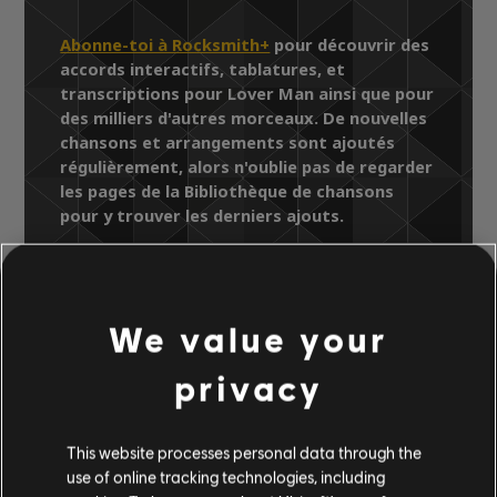
Abonne-toi à Rocksmith+
pour découvrir des
accords interactifs, tablatures, et
transcriptions pour Lover Man ainsi que pour
des milliers d'autres morceaux. De nouvelles
chansons et arrangements sont ajoutés
régulièrement, alors n'oublie pas de regarder
les pages de la Bibliothèque de chansons
pour y trouver les derniers ajouts.
We value your
Bibliothèque de chansons
Artistes (A à Z)
Charlie Parker
privacy
Storyville Presents The A-Z Jazz
Encyclopedia-P
Lover Man
This website processes personal data through the
use of online tracking technologies, including