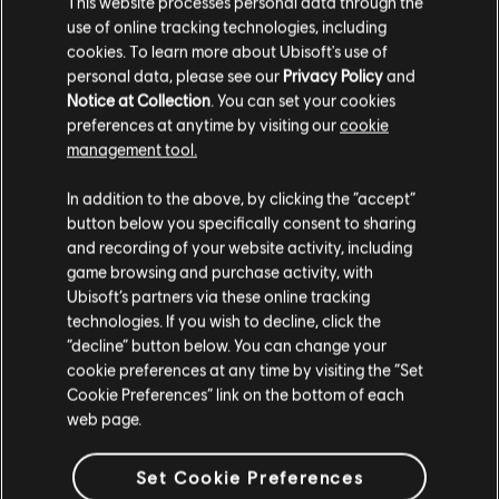
This website processes personal data through the
B.B. King & Friends
use of online tracking technologies, including
Long Nights (The Feeling They Call The
cookies. To learn more about Ubisoft's use of
Blues)
personal data, please see our
Privacy Policy
and
Notice at Collection
. You can set your cookies
preferences at anytime by visiting our
cookie
ARRANGEMENTS
management tool.
VÉRIFIÉS
In addition to the above, by clicking the “accept”
button below you specifically consent to sharing
and recording of your website activity, including
game browsing and purchase activity, with
Instrument / Type d'arr.
Vérifié
Créateur
N
Ubisoft’s partners via these online tracking
technologies. If you wish to decline, click the
“decline” button below. You can change your
R+ Team
cookie preferences at any time by visiting the “Set
Arrangement accords
& ARCHI
Cookie Preferences” link on the bottom of each
web page.
Accords basse
ARCHI
Set Cookie Preferences