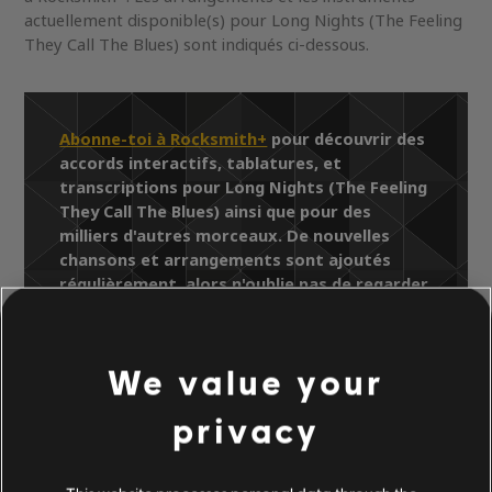
actuellement disponible(s) pour Long Nights (The Feeling
They Call The Blues) sont indiqués ci-dessous.
Abonne-toi à Rocksmith+
pour découvrir des
accords interactifs, tablatures, et
transcriptions pour Long Nights (The Feeling
They Call The Blues) ainsi que pour des
milliers d'autres morceaux. De nouvelles
chansons et arrangements sont ajoutés
régulièrement, alors n'oublie pas de regarder
les pages de la Bibliothèque de chansons
pour y trouver les derniers ajouts.
We value your
privacy
Bibliothèque de chansons
Artistes (A à Z)
B.B. King