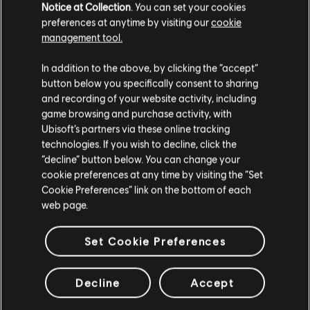
ARRANGEMENTS
Notice at Collection
. You can set your cookies
VÉRIFIÉS
preferences at anytime by visiting our
cookie
management tool.
In addition to the above, by clicking the “accept”
button below you specifically consent to sharing
Instrument / Type d'arr.
Vérifié
Créateur
N
and recording of your website activity, including
game browsing and purchase activity, with
R+ Team
Ubisoft’s partners via these online tracking
Arrangement accords
technologies. If you wish to decline, click the
& ARCHI
“decline” button below. You can change your
cookie preferences at any time by visiting the “Set
Cookie Preferences” link on the bottom of each
Accords basse
ARCHI
web page.
Set Cookie Preferences
ARRANGEMENTS DE LA
Decline
Accept