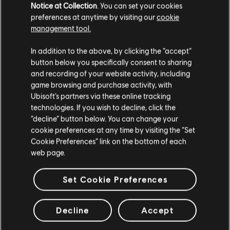
VÉRIFIÉS
Notice at Collection
. You can set your cookies
preferences at anytime by visiting our
cookie
management tool.
In addition to the above, by clicking the “accept”
Instrument / Type d'arr.
Vérifié
Créateur
N
button below you specifically consent to sharing
and recording of your website activity, including
R+ Team
game browsing and purchase activity, with
Arrangement accords
& ARCHI
Ubisoft’s partners via these online tracking
technologies. If you wish to decline, click the
“decline” button below. You can change your
cookie preferences at any time by visiting the “Set
Accords basse
ARCHI
Cookie Preferences” link on the bottom of each
web page.
Set Cookie Preferences
ARRANGEMENTS DE LA
Decline
Accept
COMMUNAUTÉ