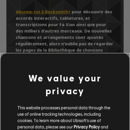
Abonne-toi à Rocksmith+
pour découvrir des
accords interactifs, tablatures, et
transcriptions pour Fa Xian ainsi que pour
des milliers d'autres morceaux. De nouvelles
chansons et arrangements sont ajoutés
régulièrement, alors n'oublie pas de regarder
les pages de la Bibliothèque de chansons
pour y trouver les derniers ajouts.
We value your
Bibliothèque de chansons
privacy
Artistes (A à Z)
Ekin Cheng
Life II Discovery
Fa Xian
This website processes personal data through the
use of online tracking technologies, including
cookies. To learn more about Ubisoft's use of
ARRANGEMENTS
personal data, please see our
Privacy Policy
and