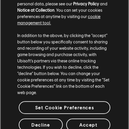
VÉRIFIÉS
personal data, please see our
Privacy Policy
and
Notice at Collection
. You can set your cookies
preferences at anytime by visiting our
cookie
management tool.
Instrument / Type d'arr.
Vérifié
Créateur
N
In addition to the above, by clicking the “accept”
button below you specifically consent to sharing
and recording of your website activity, including
Accords basse
ARCHI
game browsing and purchase activity, with
Ubisoft’s partners via these online tracking
technologies. If you wish to decline, click the
“decline” button below. You can change your
Arrangement accords
ARCHI
cookie preferences at any time by visiting the “Set
Cookie Preferences” link on the bottom of each
web page.
Set Cookie Preferences
ARRANGEMENTS DE LA
COMMUNAUTÉ
Decline
Accept