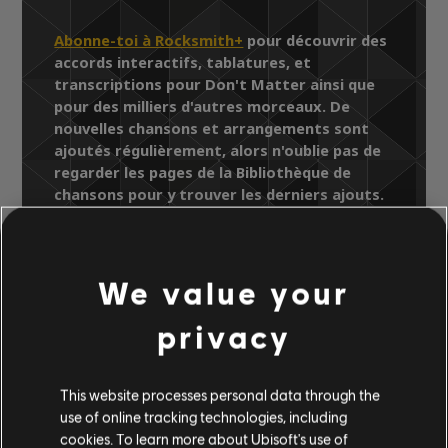
Abonne-toi à Rocksmith+
pour découvrir des
accords interactifs, tablatures, et
transcriptions pour Don't Matter ainsi que
pour des milliers d'autres morceaux. De
nouvelles chansons et arrangements sont
ajoutés régulièrement, alors n'oublie pas de
regarder les pages de la Bibliothèque de
chansons pour y trouver les derniers ajouts.
We value your
Bibliothèque de chansons
Artistes (A à Z)
Big Brovaz
privacy
Nu Flow
Don't Matter
This website processes personal data through the
use of online tracking technologies, including
ARRANGEMENTS
cookies. To learn more about Ubisoft's use of