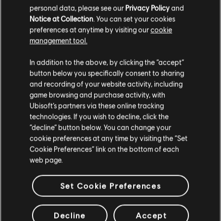
personal data, please see our
Privacy Policy
and
Notice at Collection
. You can set your cookies
ARRANGEMENTS
preferences at anytime by visiting our
cookie
management tool.
VÉRIFIÉS
In addition to the above, by clicking the “accept”
button below you specifically consent to sharing
and recording of your website activity, including
Instrument / Type d'arr.
Vérifié
Créateur
N
game browsing and purchase activity, with
Ubisoft’s partners via these online tracking
technologies. If you wish to decline, click the
R+ Team
Arrangement accords
“decline” button below. You can change your
& ARCHI
cookie preferences at any time by visiting the “Set
Cookie Preferences” link on the bottom of each
web page.
Accords basse
ARCHI
Set Cookie Preferences
Decline
Accept