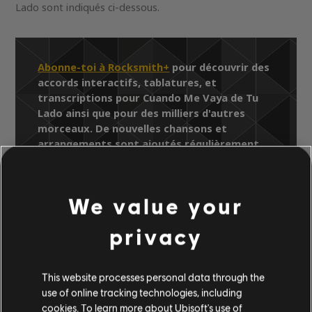
Lado sont indiqués ci-dessous.
Abonne-toi à Rocksmith+
pour découvrir des
accords interactifs, tablatures, et
transcriptions pour Cuando Me Vaya de Tu
Lado ainsi que pour des milliers d'autres
morceaux. De nouvelles chansons et
arrangements sont ajoutés régulièrement,
alors n'oublie pas de regarder les pages de la
Bibliothèque de chansons pour y trouver les
derniers ajouts.
We value your
privacy
Bibliothèque de chansons
This website processes personal data through the
Artistes (A à Z)
Juan Gabriel
use of online tracking technologies, including
10 Éxitos
Cuando Me Vaya de Tu Lado
cookies. To learn more about Ubisoft's use of