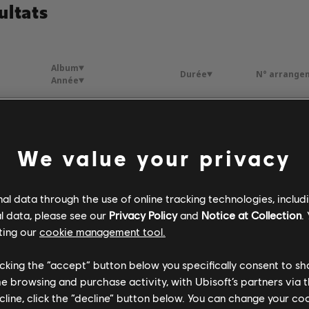
ultats
Album
Durée
N° arrange
Année
ncore
Drôle de parcours
4:00
4
e
2013
We value your privacy
Drôle de parcours
3:54
4
e
2013
l data through the use of online tracking technologies, includ
l data, please see our
Privacy Policy
and
Notice at Collection
.
ting our
cookie management tool.
licking the “accept” button below you specifically consent to s
me browsing and purchase activity, with Ubisoft’s partners via t
ecline, click the “decline” button below. You can change your c