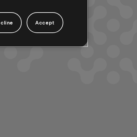
cline
Accept