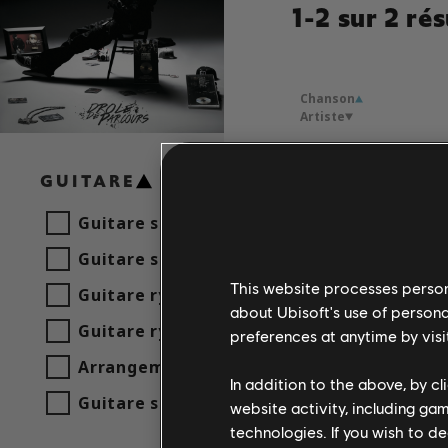
1-2 sur 2 rés
Chanson
Artiste
Essaie e
GUITARE
La Fouin
Guitare solo
Guitare solo alt
Fatima
La Fouin
This website processes persona
Guitare rythmique
about Ubisoft's use of persona
Guitare rythmique alt
preferences at anytime by visi
Arrangement accords
In addition to the above, by c
Guitare simple
website activity, including ga
technologies. If you wish to d