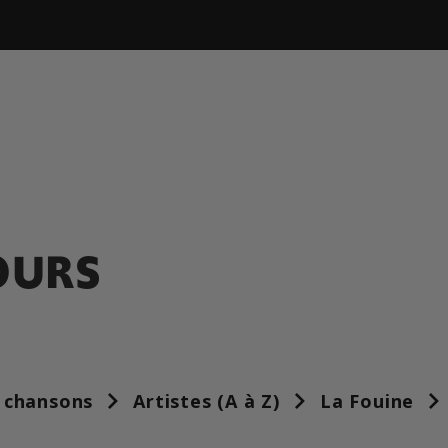
OURS
 chansons
Artistes (A à Z)
La Fouine