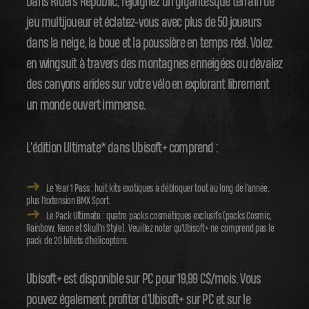
Dans Riders Republic, rejoignez un gigantesque terrain de
jeu multijoueur et éclatez-vous avec plus de 50 joueurs
dans la neige, la boue et la poussière en temps réel. Volez
en wingsuit à travers des montagnes enneigées ou dévalez
des canyons arides sur votre vélo en explorant librement
un monde ouvert immense.
L'édition Ultimate* dans Ubisoft+ comprend :
Le Year 1 Pass : huit kits exotiques à débloquer tout au long de l'année,
plus l'extension BMX Sport.
Le Pack Ultimate : quatre packs cosmétiques exclusifs (packs Cosmic,
Rainbow, Neon et Skull'n Style). Veuillez noter qu'Ubisoft+ ne comprend pas le
pack de 20 billets d'hélicoptère.
Ubisoft+ est disponible sur PC pour 19,99 C$/mois. Vous
pouvez également profiter d'Ubisoft+ sur PC et sur le