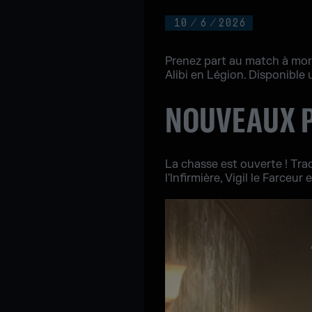
10
/
6
/
2026
Prenez part au match à mort 
Alibi en Légion. Disponible 
NOUVEAUX P
La chasse est ouverte ! Tr
l'Infirmière, Vigil le Farceur 