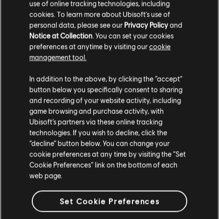
use of online tracking technologies, including
joueurs de se déplacer si l'angle mort de la manette est
cookies. To learn more about Ubisoft's use of
de 45 ou plus.
personal data, please see our
Privacy Policy
and
Notice at Collection
. You can set your cookies
Corrigé - L'icône Maintenir la touche n'apparaît pas
lorsqu'une action Maintenir est disponible.
preferences at anytime by visiting our
cookie
management tool.
Rejoignez-nous sur
X
,
Instagram
,
Reddit
,
Discord
,
Facebook
,
In addition to the above, by clicking the “accept”
WhatsApp
,
TikTok
et
YouTube
.
button below you specifically consent to sharing
and recording of your website activity, including
Vous avez trouvé un bug ? Signalez-le sur
R6Fix
.
game browsing and purchase activity, with
Ubisoft’s partners via these online tracking
technologies. If you wish to decline, click the
“decline” button below. You can change your
cookie preferences at any time by visiting the “Set
Cookie Preferences” link on the bottom of each
web page.
Set Cookie Preferences
RETOUR