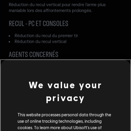
Réduction du recul vertical pour rendre l'arme plus
maniable lors des affrontements prolongés.
RECUL - PC ET CONSOLES
Réduction du recul du premier tir
Réduction du recul vertical
AGENTS CONCERNÉS
Finka
Thunderbird
We value your
CONCEPTION DES NIVEAUX
privacy
CORRIGÉ - Lors du passage en mode Exercice de
repérage ou Exercice de ciblage sur la carte Villa, les
barrières défensives par défaut sont absentes.
This website processes personal data through the
use of online tracking technologies, including
CORRIGÉ - Dans la zone de travaux extérieure sur la carte
Oregon, les joueurs peuvent se positionner sur le
cookies. To learn more about Ubisoft's use of