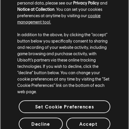
générateur pour avoir une ligne de mire avantageuse.
personal data, please see our
Privacy Policy
and
Notice at Collection
. You can set your cookies
CORRIGÉ - Lorsqu'ils entrent dans la zone 1er Garde-
preferences at anytime by visiting our
cookie
manger sur la carte Yacht, les défenseurs sont considérés
management tool.
comme étant à l'extérieur.
In addition to the above, by clicking the “accept”
AGENTS
button below you specifically consent to sharing
and recording of your website activity, including
CORRIGÉ - La touche directionnelle gauche possède deux
game browsing and purchase activity, with
fonctions simultanées lorsque l'on joue Solid Snake.
Ubisoft’s partners via these online tracking
technologies. If you wish to decline, click the
CORRIGÉ - La grenade frag est toujours mise en
“decline” button below. You can change your
surbrillance dans l'interface des gadgets lorsque Solid
Snake est déployé.
cookie preferences at any time by visiting the “Set
Cookie Preferences” link on the bottom of each
CORRIGÉ - Lorsque l'on joue Lion en utilisant le modèle par
web page.
défaut, son écran EE-ONE-D est vide.
Set Cookie Preferences
CORRIGÉ - La capacité d'escalade d'Oryx peut être
utilisée avec une alarme de proximité, lui permettant ainsi
d'utiliser son arme dans des situations où il ne devrait pas
Decline
Accept
pouvoir le faire.