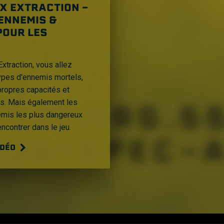
X EXTRACTION -
ENNEMIS &
POUR LES
xtraction, vous allez
ypes d'ennemis mortels,
propres capacités et
es. Mais également les
emis les plus dangereux
ncontrer dans le jeu.
IDÉO