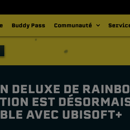
e
Buddy Pass
Communauté
Servic
ON DELUXE DE RAINB
TION EST DÉSORMAI
BLE AVEC UBISOFT+