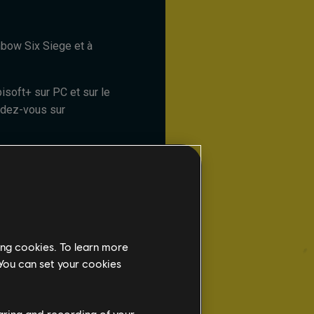
bow Six Siege et à
soft+ sur PC et sur le
ndez-vous sur
ibles sur Ubisoft+ sont
ing cookies. To learn more
dification.
 You can set your cookies
haring and recording of your