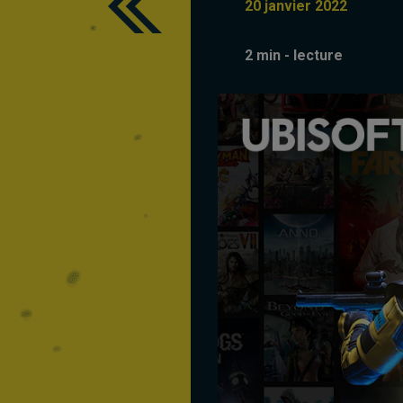
20
janvier
2022
2
min - lecture