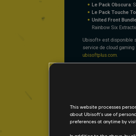
Le Pack Obscura
: 
Le Pack Touche To
United Front Bundl
Rainbow Six Extracti
Ubisoft+ est disponible 
service de cloud gaming 
ubisoftplus.com
.
S'ABONNER
*
Les éditions Premium ou
This website processes persona
susceptibles de ne pas co
about Ubisoft's use of persona
preferences at anytime by visi
In addition to the above, by c