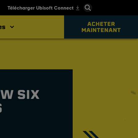
ACHETER
es
MAINTENANT
OW SIX
S