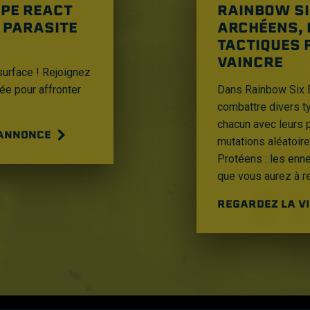
IPE REACT
RAINBOW SI
 PARASITE
ARCHÉENS, 
TACTIQUES 
VAINCRE
surface ! Rejoignez
éée pour affronter
Dans Rainbow Six E
combattre divers t
chacun avec leurs 
-ANNONCE
mutations aléatoir
Protéens : les enn
que vous aurez à re
REGARDEZ LA V