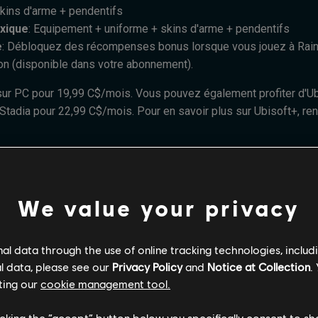
Skins d'arme + pendentifs
xique
: Equipement + uniforme + skins d'arme + pendentifs
e
: Débloquez des récompenses bonus lorsque vous jouez à Rain
on (disponible dans votre abonnement).
sur PC pour 19,99 C$/mois. Vous pouvez également profiter d'Ubi
Stadia pour 22,99 C$/mois. Pour en savoir plus sur Ubisoft+, re
We value your privacy
 éditions spéciales (par exemple : Ultimate/Gold/Deluxe) dispon
l data through the use of online tracking technologies, includ
ntenir l'intégralité du contenu premium. Offre susceptible de mo
l data, please see our
Privacy Policy
and
Notice at Collection
.
ting our
cookie management tool.
licking the “accept” button below you specifically consent to s