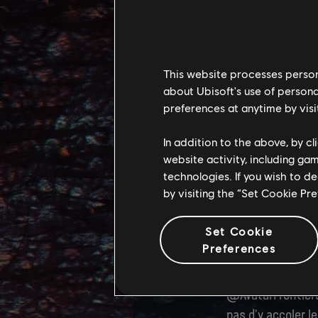
contenus personn
Fonds d'écran
Bannières et 
This website processes persona
Captures d'éc
about Ubisoft's use of persona
preferences at anytime by visi
Illustrations
Logos du jeu
In addition to the above, by c
website activity, including ga
Illustrations 
technologies. If you wish to d
by visiting the “Set Cookie Pr
Téléchargez le ki
Set Cookie
Nous espérons qu
Preferences
monde de Pandora 
rater des derniè
@AvatarFrontiers
pas d'y accoler 