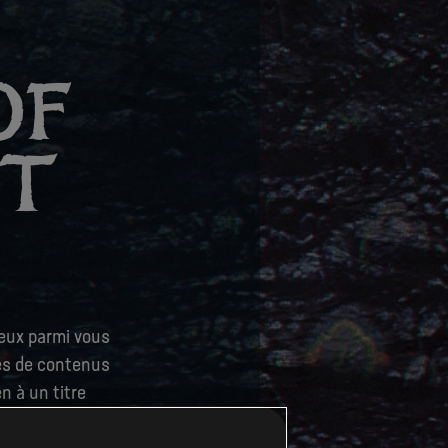
OF
ST
ceux parmi vous
ues de contenus
n à un titre
 création de