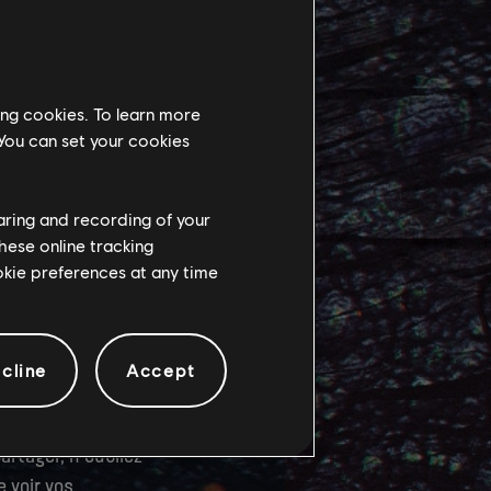
ing cookies. To learn more
 You can set your cookies
haring and recording of your
hese online tracking
ookie preferences at any time
 attend dans le
cline
Accept
t. Pour ne rien
 sociaux
rtager, n'oubliez
 voir vos