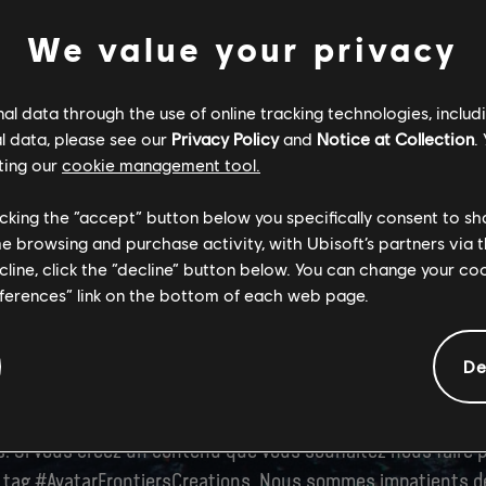
alisés. Le kit de fan contient les éléments suivants :
We value your privacy
 pour mobile et bureau
images de profil
l data through the use of online tracking technologies, includ
ran haute résolution
l data, please see our
Privacy Policy
and
Notice at Collection
.
ting our
cookie management tool.
 conceptuelles
licking the “accept” button below you specifically consent to s
me browsing and purchase activity, with Ubisoft’s partners via t
clés
ecline, click the “decline” button below. You can change your c
eferences” link on the bottom of each web page.
t de fan
ici
e vous êtes impatients d'en découvrir plus sur ce qui vous
De
et nous avons hâte de dévoiler d'autres détails très bientô
res actus, n'hésitez pas à nous suivre sur tous nos réseaux
. Si vous créez un contenu que vous souhaitez nous faire pa
le tag #AvatarFrontiersCreations. Nous sommes impatients de